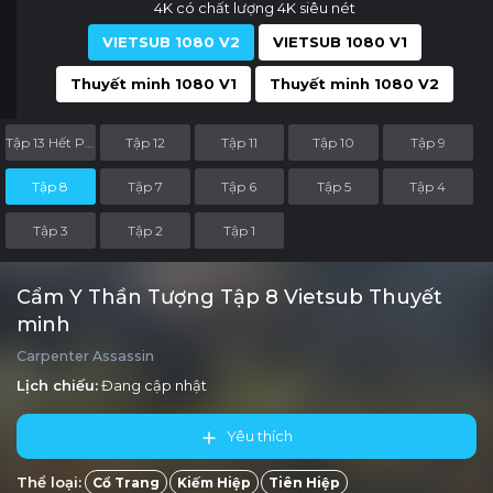
4K có chất lượng 4K siêu nét
VIETSUB 1080 V2
VIETSUB 1080 V1
Thuyết minh 1080 V1
Thuyết minh 1080 V2
Tập 13 Hết Phần
Tập 12
Tập 11
Tập 10
Tập 9
Tập 8
Tập 7
Tập 6
Tập 5
Tập 4
Tập 3
Tập 2
Tập 1
Cẩm Y Thần Tượng Tập 8 Vietsub Thuyết
minh
Carpenter Assassin
Lịch chiếu:
Đang cập nhật
Yêu thích
Thể loại:
Cổ Trang
Kiếm Hiệp
Tiên Hiệp