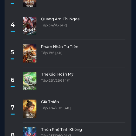
Quang Âm Chi Ngoại
4
Tập 34/78 [4K]
Phàm Nhân Tu Tiên
5
Tập 186 [4K]
Thế Giới Hoàn Mỹ
6
Tập 281/286 [4K]
Già Thiên
7
Tập 174/208 [4K]
Thôn Phệ Tinh Không
8
Tập 235/260 [4K]