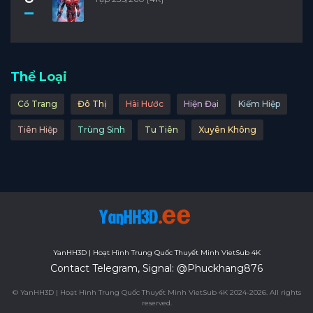
Thể Loại
Cổ Trang
Đô Thị
Hài Hước
Hiện Đại
Kiếm Hiệp
Tiên Hiệp
Trùng Sinh
Tu Tiên
Xuyên Không
YanHH3D | Hoạt Hình Trung Quốc Thuyết Minh VietSub 4K
Contact Telegram, Signal: @Phuckhang876
© YanHH3D | Hoạt Hình Trung Quốc Thuyết Minh VietSub 4K 2024-2026. All rights
reserved.