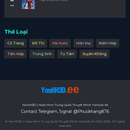
Thể Loại
Cổ Trang
Đô Thị
Hài Hước
Hiện Đại
Kiếm Hiệp
Tiên Hiệp
Trùng Sinh
Tu Tiên
Xuyên Không
YanHH3D | Hoạt Hình Trung Quốc Thuyết Minh VietSub 4K
Contact Telegram, Signal: @Phuckhang876
© YanHH3D | Hoạt Hình Trung Quốc Thuyết Minh VietSub 4K 2024-2026. All rights
reserved.