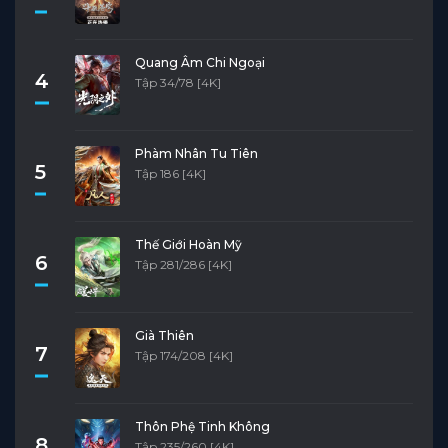
Quang Âm Chi Ngoại
4
Tập 34/78 [4K]
Phàm Nhân Tu Tiên
5
Tập 186 [4K]
Thế Giới Hoàn Mỹ
6
Tập 281/286 [4K]
Già Thiên
7
Tập 174/208 [4K]
Thôn Phệ Tinh Không
8
Tập 235/260 [4K]