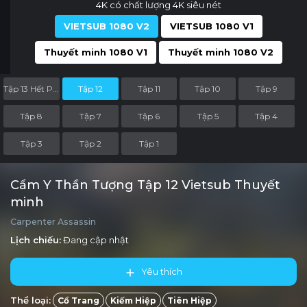
4K có chất lượng 4K siêu nét
VIETSUB 1080 V2
VIETSUB 1080 V1
Thuyết minh 1080 V1
Thuyết minh 1080 V2
Tập 13 Hết Phần
Tập 12
Tập 11
Tập 10
Tập 9
Tập 8
Tập 7
Tập 6
Tập 5
Tập 4
Tập 3
Tập 2
Tập 1
Cẩm Y Thần Tượng Tập 12 Vietsub Thuyết
minh
Carpenter Assassin
Lịch chiếu:
Đang cập nhật
Yêu thích
Thể loại:
Cổ Trang
Kiếm Hiệp
Tiên Hiệp