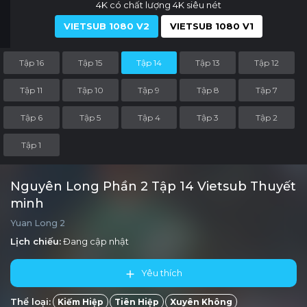
4K có chất lượng 4K siêu nét
VIETSUB 1080 V2
VIETSUB 1080 V1
Tập 16
Tập 15
Tập 14
Tập 13
Tập 12
Tập 11
Tập 10
Tập 9
Tập 8
Tập 7
Tập 6
Tập 5
Tập 4
Tập 3
Tập 2
Tập 1
Nguyên Long Phần 2 Tập 14 Vietsub Thuyết
minh
Yuan Long 2
Lịch chiếu:
Đang cập nhật
Yêu thích
Thể loại:
Kiếm Hiệp
Tiên Hiệp
Xuyên Không