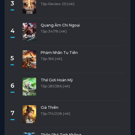
3
Tập Review 05 [4K]
Quang Âm Chi Ngoại
4
Tập 34/78 [4K]
Phàm Nhân Tu Tiên
5
Tập 186 [4K]
Thế Giới Hoàn Mỹ
6
Tập 281/286 [4K]
Già Thiên
7
Tập 174/208 [4K]
Thôn Phệ Tinh Không