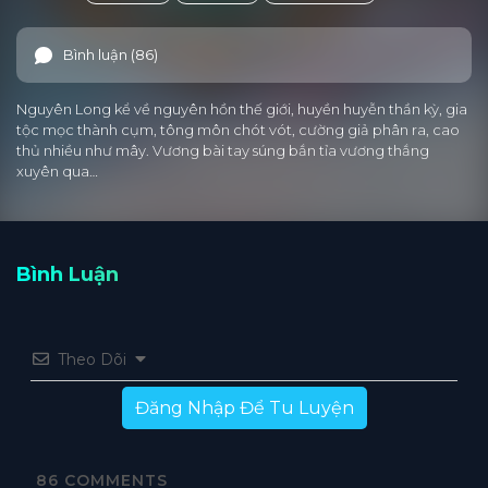
Bình luận (86)
Nguyên Long kể về nguyên hồn thế giới, huyền huyễn thần kỳ, gia
tộc mọc thành cụm, tông môn chót vót, cường giả phân ra, cao
thủ nhiều như mây. Vương bài tay súng bắn tỉa vương thắng
xuyên qua…
Bình Luận
Theo Dõi
Đăng Nhập Để Tu Luyện
86
COMMENTS