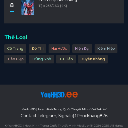
8
Tập 235/260 [4K]
Thể Loại
Cổ Trang
Đô Thị
Hài Hước
Hiện Đại
Kiếm Hiệp
Tiên Hiệp
Trùng Sinh
Tu Tiên
Xuyên Không
YanHH3D | Hoạt Hình Trung Quốc Thuyết Minh VietSub 4K
Contact Telegram, Signal: @Phuckhang876
© YanHH3D | Hoạt Hình Trung Quốc Thuyết Minh VietSub 4K 2024-2026. All rights