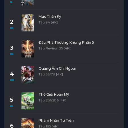
Mục Thần Ký
2
Tập 94 [4K]
Đấu Phá Thương Khung Phần 5
3
Tập Review 05 [4K]
Quang Âm Chi Ngoại
4
Tập 33/78 [4K]
Thế Giới Hoàn Mỹ
5
Tập 281/286 [4K]
Phàm Nhân Tu Tiên
6
Tập 185 [4K]