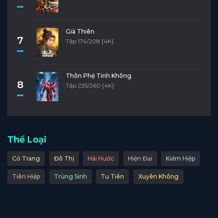
Già Thiên
7
Tập 174/208 [4K]
Thôn Phệ Tinh Không
8
Tập 235/260 [4K]
Thể Loại
Cổ Trang
Đô Thị
Hài Hước
Hiện Đại
Kiếm Hiệp
Tiên Hiệp
Trùng Sinh
Tu Tiên
Xuyên Không