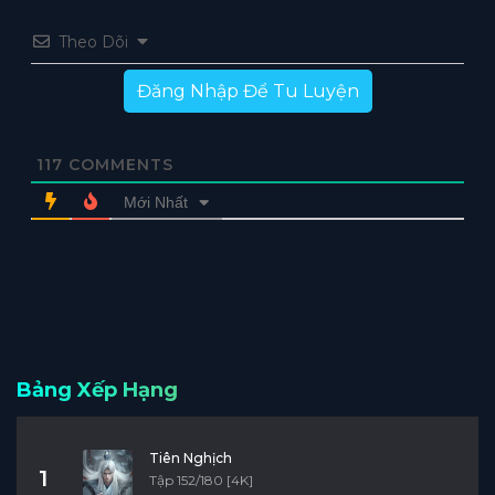
Theo Dõi
Đăng Nhập Để Tu Luyện
117
COMMENTS
Mới Nhất
Bảng Xếp Hạng
Tiên Nghịch
1
Tập 152/180 [4K]