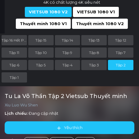
4K có chất lượng 4K siêu nét
VIETSUB 1080 V2
VIETSUB 1080 V1
Thuyết minh 1080 V1
Thuyết minh 1080 V2
Tập 16 Hết Phần
Tập 15
Tập 14
Tập 13
Tập 12
Tập 11
Tập 10
Tập 9
Tập 8
Tập 7
Tập 6
Tập 5
Tập 4
Tập 3
Tập 2
Tập 1
Tu La Võ Thần Tập 2 Vietsub Thuyết minh
Xiu Luo Wu Shen
Lịch chiếu:
Đang cập nhật
Yêu thích