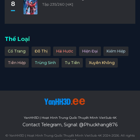
8
Tập 235/260 [4K]
Thể Loại
Cổ Trang
Đô Thị
Hài Hước
Hiện Đại
Kiếm Hiệp
Tiên Hiệp
Trùng Sinh
Tu Tiên
Xuyên Không
YanHH3D | Hoạt Hình Trung Quốc Thuyết Minh VietSub 4K
Contact Telegram, Signal: @Phuckhang876
© YanHH3D | Hoạt Hình Trung Quốc Thuyết Minh VietSub 4K 2024-2026. All rights