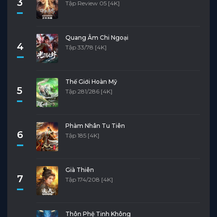
3
Tập Review 05 [4K]
Quang Âm Chi Ngoại
4
Tập 33/78 [4K]
Thế Giới Hoàn Mỹ
5
Tập 281/286 [4K]
Phàm Nhân Tu Tiên
6
Tập 185 [4K]
Già Thiên
7
Tập 174/208 [4K]
Thôn Phệ Tinh Không