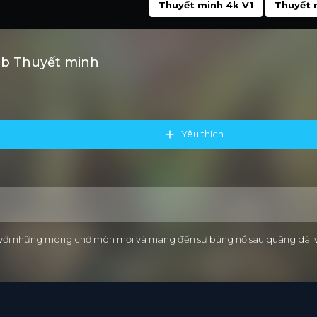
Thuyết minh 4k V1
Thuyết 
ub Thuyết minh
Yêu thích
n với những mong chờ mòn mỏi và mang đến sự bùng nổ sau quãng dài vắ