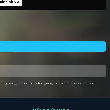
minh 4k V2
ng bóng, khi núi Thiên Tôn giáng thế, kéo theo sự xuất hiện…