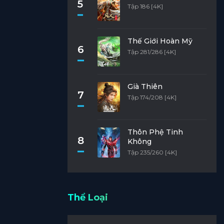
5
Tập 186 [4K]
Thế Giới Hoàn Mỹ
6
Tập 281/286 [4K]
Già Thiên
7
Tập 174/208 [4K]
Thôn Phệ Tinh
8
Không
Tập 235/260 [4K]
Thể Loại