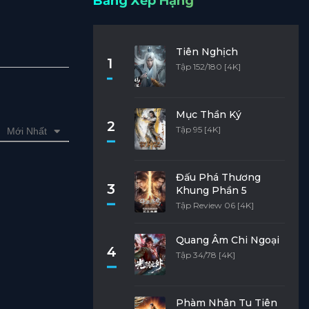
Bảng Xếp Hạng
Tiên Nghịch
1
Tập 152/180 [4K]
Mục Thần Ký
2
Tập 95 [4K]
Mới Nhất
Đấu Phá Thương
3
Khung Phần 5
Tập Review 06 [4K]
Quang Âm Chi Ngoại
4
Tập 34/78 [4K]
Phàm Nhân Tu Tiên