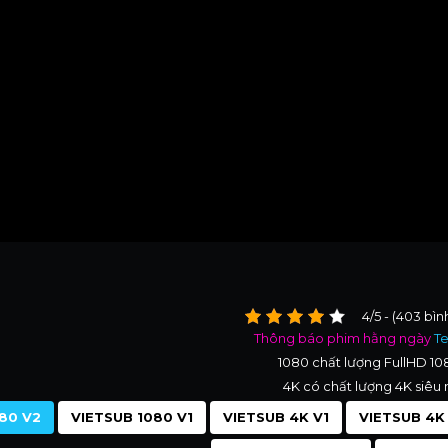
4/5 - (403 bìn
Thông báo phim hằng ngày
T
1080 chất lượng FullHD 1
4K có chất lượng 4K siêu 
80 V2
VIETSUB 1080 V1
VIETSUB 4K V1
VIETSUB 4K