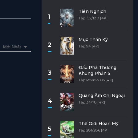
Tiên Nghịch
1
Tập 152/180 [4K]
Mục Thần Ký
2
Tập 94 [4K]
Mới Nhất
Đấu Phá Thương
3
Khung Phần 5
Tập Review 05 [4K]
Quang Âm Chi Ngoại
4
Tập 34/78 [4K]
Thế Giới Hoàn Mỹ
5
Tập 281/286 [4K]