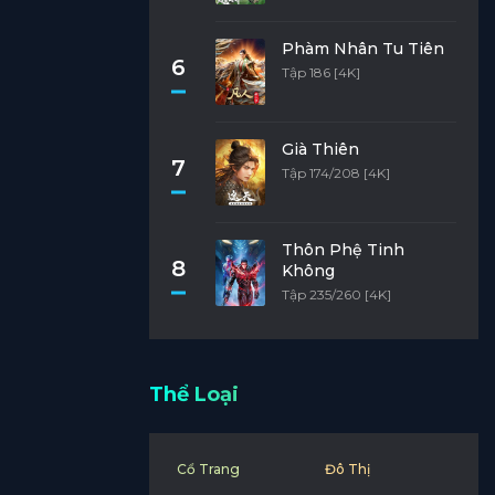
Phàm Nhân Tu Tiên
6
Tập 186 [4K]
Già Thiên
7
Tập 174/208 [4K]
Thôn Phệ Tinh
8
Không
Tập 235/260 [4K]
Thể Loại
Cổ Trang
Đô Thị