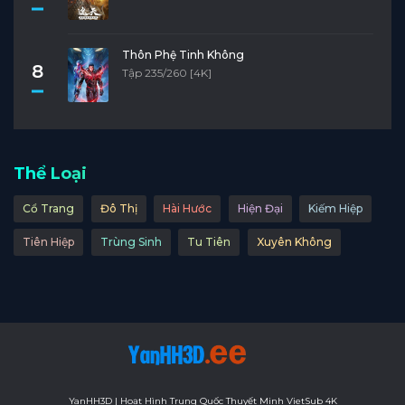
Thôn Phệ Tinh Không
8
Tập 235/260 [4K]
Thể Loại
Cổ Trang
Đô Thị
Hài Hước
Hiện Đại
Kiếm Hiệp
Tiên Hiệp
Trùng Sinh
Tu Tiên
Xuyên Không
YanHH3D | Hoạt Hình Trung Quốc Thuyết Minh VietSub 4K