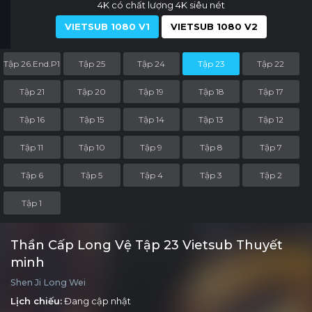
4K có chất lượng 4K siêu nét
VIETSUB 1080 V1
VIETSUB 1080 V2
Tập 26.End.P1
Tập 25
Tập 24
Tập 23
Tập 22
Tập 21
Tập 20
Tập 19
Tập 18
Tập 17
Tập 16
Tập 15
Tập 14
Tập 13
Tập 12
Tập 11
Tập 10
Tập 9
Tập 8
Tập 7
Tập 6
Tập 5
Tập 4
Tập 3
Tập 2
Tập 1
Thần Cấp Long Vệ Tập 23 Vietsub Thuyết
minh
Shen Ji Long Wei
Lịch chiếu:
Đang cập nhật