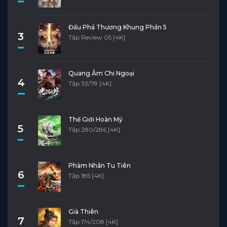
Đấu Phá Thương Khung Phần 5
3
Tập Review 05 [4K]
Quang Âm Chi Ngoại
4
Tập 33/78 [4K]
Thế Giới Hoàn Mỹ
5
Tập 280/286 [4K]
Phàm Nhân Tu Tiên
6
Tập 185 [4K]
Già Thiên
7
Tập 174/208 [4K]