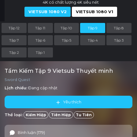
4K có chất lượng 4K siêu nét
VIETSUB 1080 V2
VIETSUB 1080 V1
Tập 12
Tập 11
Tập 10
Tập 9
Tập 8
Tập 7
Tập 6
Tập 5
Tập 4
Tập 3
Tập 2
Tập 1
Tầm Kiếm Tập 9 Vietsub Thuyết minh
Sword Quest
Lịch chiếu:
Đang cập nhật
Yêu thích
Thể loại:
Kiếm Hiệp
Tiên Hiệp
Tu Tiên
Bình luận (179)