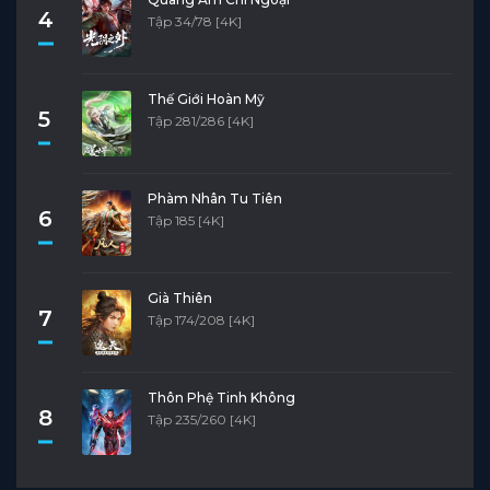
4
Tập 34/78 [4K]
Thế Giới Hoàn Mỹ
5
Tập 281/286 [4K]
Phàm Nhân Tu Tiên
6
Tập 185 [4K]
Già Thiên
7
Tập 174/208 [4K]
Thôn Phệ Tinh Không
8
Tập 235/260 [4K]