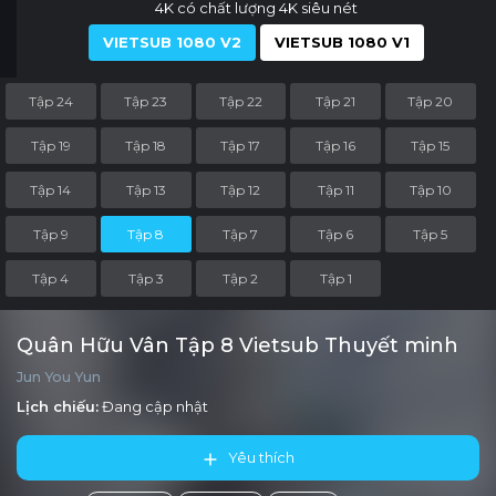
4K có chất lượng 4K siêu nét
VIETSUB 1080 V2
VIETSUB 1080 V1
Tập 24
Tập 23
Tập 22
Tập 21
Tập 20
Tập 19
Tập 18
Tập 17
Tập 16
Tập 15
Tập 14
Tập 13
Tập 12
Tập 11
Tập 10
Tập 9
Tập 8
Tập 7
Tập 6
Tập 5
Tập 4
Tập 3
Tập 2
Tập 1
Quân Hữu Vân Tập 8 Vietsub Thuyết minh
Jun You Yun
Lịch chiếu:
Đang cập nhật
Yêu thích