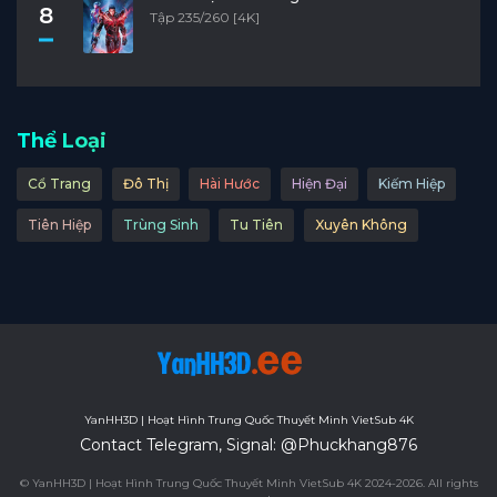
8
Tập 235/260 [4K]
Thể Loại
Cổ Trang
Đô Thị
Hài Hước
Hiện Đại
Kiếm Hiệp
Tiên Hiệp
Trùng Sinh
Tu Tiên
Xuyên Không
YanHH3D | Hoạt Hình Trung Quốc Thuyết Minh VietSub 4K
Contact Telegram, Signal: @Phuckhang876
© YanHH3D | Hoạt Hình Trung Quốc Thuyết Minh VietSub 4K 2024-2026. All rights