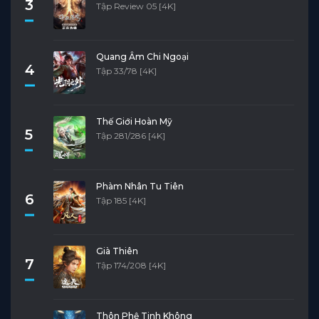
3
Tập Review 05 [4K]
Quang Âm Chi Ngoại
4
Tập 33/78 [4K]
Thế Giới Hoàn Mỹ
5
Tập 281/286 [4K]
Phàm Nhân Tu Tiên
6
Tập 185 [4K]
Già Thiên
7
Tập 174/208 [4K]
Thôn Phệ Tinh Không