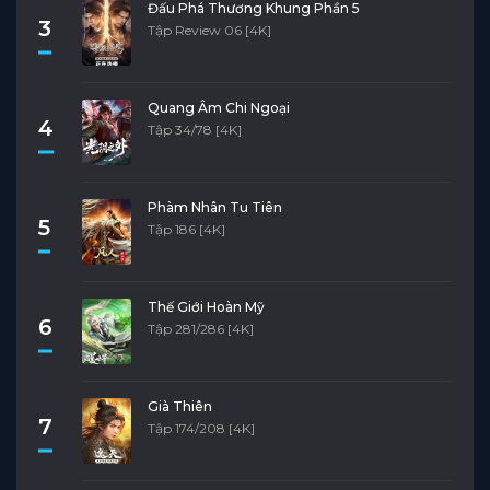
Đấu Phá Thương Khung Phần 5
3
Tập Review 06 [4K]
Quang Âm Chi Ngoại
4
Tập 34/78 [4K]
Phàm Nhân Tu Tiên
5
Tập 186 [4K]
Thế Giới Hoàn Mỹ
6
Tập 281/286 [4K]
Già Thiên
7
Tập 174/208 [4K]