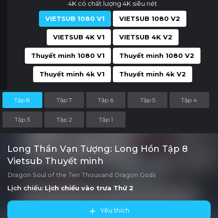
4K có chất lượng 4K siêu nét
VIETSUB 1080 V1
VIETSUB 1080 V2
VIETSUB 4K V1
VIETSUB 4K V2
Thuyết minh 1080 V1
Thuyết minh 1080 V2
Thuyết minh 4k V1
Thuyết minh 4k V2
Tập 8
Tập 7
Tập 6
Tập 5
Tập 4
Tập 3
Tập 2
Tập 1
Long Thần Vạn Tượng: Long Hồn Tập 8
Vietsub Thuyết minh
Dragon Soul of the Ten Thousand Dragon Gods
Lịch chiếu:
Lịch chiếu vào trưa
Thứ 2
Yêu thích