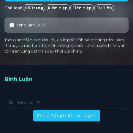
Thể loại:
Cổ Trang
Kiếm Hiệp
Tiên Hiệp
Tu Tiên
Bình luận (390)
Thời gian trôi qua đã lâu rồi, có lẽ phải tính bằng hàng triệu năm
thì may ra mới tạm đủ, một chủng tộc viễn cổ vẫn luôn bí ẩn sinh
tồn trên vùng đất tràn đầy khói lửa chiến…
Bình Luận
Theo Dõi
Đăng Nhập Để Tu Luyện