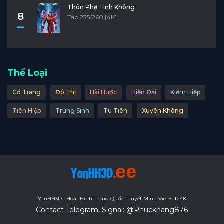
Thôn Phệ Tinh Không
8
Tập 235/260 [4K]
Thể Loại
Cổ Trang
Đô Thị
Hài Hước
Hiện Đại
Kiếm Hiệp
Tiên Hiệp
Trùng Sinh
Tu Tiên
Xuyên Không
YanHH3D | Hoạt Hình Trung Quốc Thuyết Minh VietSub 4K
Contact Telegram, Signal: @Phuckhang876