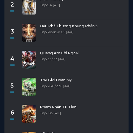
2
Tập 94 [4K]
Đấu Phá Thương Khung Phần 5
3
Tập Review 05 [4K]
Quang Âm Chi Ngoại
4
Tập 33/78 [4K]
Thế Giới Hoàn Mỹ
5
Tập 280/286 [4K]
Phàm Nhân Tu Tiên
6
Tập 185 [4K]