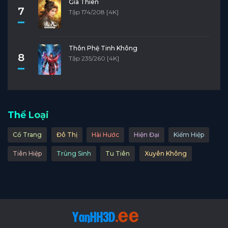
Già Thiên
7
Tập 174/208 [4K]
Thôn Phệ Tinh Không
8
Tập 235/260 [4K]
Thể Loại
Cổ Trang
Đô Thị
Hài Hước
Hiện Đại
Kiếm Hiệp
Tiên Hiệp
Trùng Sinh
Tu Tiên
Xuyên Không