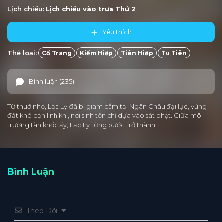
Lịch chiếu:
Lịch chiếu vào trưa
Thứ 2
Yêu thích
Thể loại:
Cổ Trang
Kiếm Hiệp
Tiên Hiệp
Tu Tiên
Bình luận (235)
Từ thuở nhỏ, Lạc Ly đã bị giam cầm tại Ngân Châu đại lục, vùng
đất khô cạn linh khí, nơi sinh tồn chỉ dựa vào sát phạt. Giữa môi
trường tàn khốc ấy, Lạc Ly từng bước trở thành…
Bình Luận
Theo Dõi