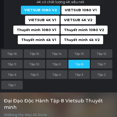
4K có chất lượng 4K siêu nét
VIETSUB 1080 V2
VIETSUB 1080 V1
VIETSUB 4K V1
VIETSUB 4K V2
Thuyết minh 1080 V1
Thuyết minh 1080 V2
Thuyết minh 4k V1
Thuyết minh 4k V2
Tập 16
Tập 15
Tập 14
Tập 13
Tập 12
Tập 11
Tập 10
Tập 9
Tập 8
Tập 7
Tập 6
Tập 5
Tập 4
Tập 3
Tập 2
Tập 1
Đại Đạo Độc Hành Tập 8 Vietsub Thuyết
minh
Walking the Way All Alone