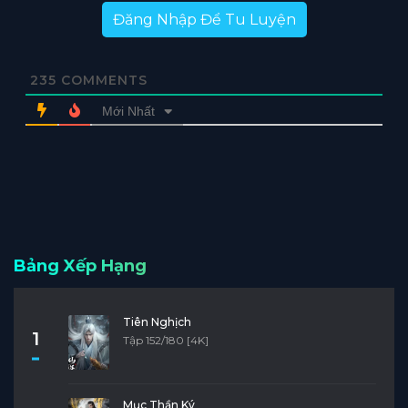
Đăng Nhập Để Tu Luyện
235
COMMENTS
Mới Nhất
Bảng Xếp Hạng
Tiên Nghịch
1
Tập 152/180 [4K]
Mục Thần Ký