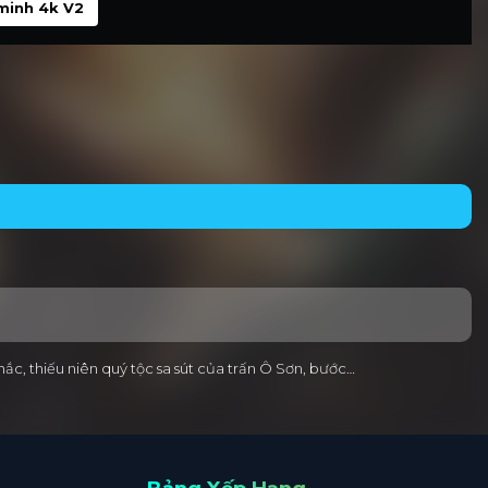
minh 4k V2
ắc, thiếu niên quý tộc sa sút của trấn Ô Sơn, bước…