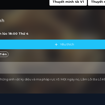
Thuyết minh 4k V1
Thuyết 
nh
m lúc 18:00
Thứ 4
Yêu thích
Tiên
hững sinh vật kỳ diệu và ma pháp rực rỡ. Một ngày nọ, Lâm Lôi Ba Lỗ Kh