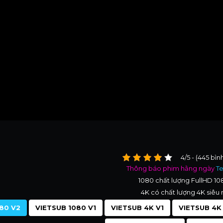
4/5 - (445 bìn
Thông báo phim hằng ngày
T
1080 chất lượng FullHD 1
4K có chất lượng 4K siêu 
80 V2
VIETSUB 1080 V1
VIETSUB 4K V1
VIETSUB 4K