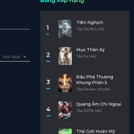
Bảng Xếp Hạng
Tiên Nghịch
1
Tập 152/180 [4K]
Mục Thần Ký
2
Tập 94 [4K]
Mới Nhất
Đấu Phá Thương
3
Khung Phần 5
Tập Review 05 [4K]
Quang Âm Chi Ngoại
4
Tập 33/78 [4K]
Thế Giới Hoàn Mỹ