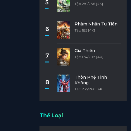
5
Tập 281/286 [4K]
Phàm Nhân Tu Tiên
6
Tập 185 [4K]
Già Thiên
7
Tập 174/208 [4K]
Thôn Phệ Tinh
8
Không
Tập 235/260 [4K]
Thể Loại