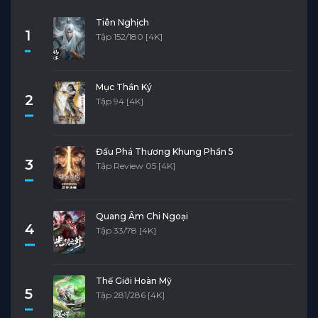
Tiên Nghịch
1
Tập 152/180 [4K]
Mục Thần Ký
2
Tập 94 [4K]
Đấu Phá Thương Khung Phần 5
3
Tập Review 05 [4K]
Quang Âm Chi Ngoại
4
Tập 33/78 [4K]
Thế Giới Hoàn Mỹ
5
Tập 281/286 [4K]