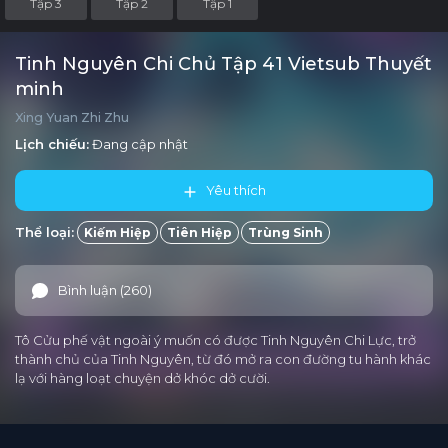
Tập 3
Tập 2
Tập 1
Tinh Nguyên Chi Chủ Tập 41 Vietsub Thuyết
minh
Xing Yuan Zhi Zhu
Lịch chiếu:
Đang cập nhật
Yêu thích
Thể loại:
Kiếm Hiệp
Tiên Hiệp
Trùng Sinh
Bình luận (260)
Tô Cửu phế vật ngoài ý muốn có được Tinh Nguyên Chi Lực, trở
thành chủ của Tinh Nguyên, từ đó mở ra con đường tu hành khác
lạ với hàng loạt chuyện dở khóc dở cười.