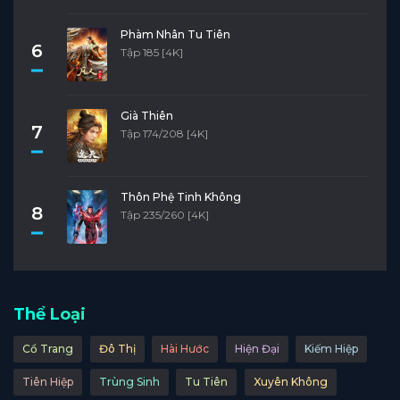
Phàm Nhân Tu Tiên
6
Tập 185 [4K]
Già Thiên
7
Tập 174/208 [4K]
Thôn Phệ Tinh Không
8
Tập 235/260 [4K]
Thể Loại
Cổ Trang
Đô Thị
Hài Hước
Hiện Đại
Kiếm Hiệp
Tiên Hiệp
Trùng Sinh
Tu Tiên
Xuyên Không