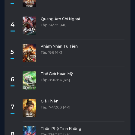
Quang Âm Chi Ngoại
4
Tập 34/78 [4K]
Phàm Nhân Tu Tiên
5
Tập 186 [4K]
Thế Giới Hoàn Mỹ
6
Tập 281/286 [4K]
Già Thiên
7
Tập 174/208 [4K]
Thôn Phệ Tinh Không
8
Tập 235/260 [4K]