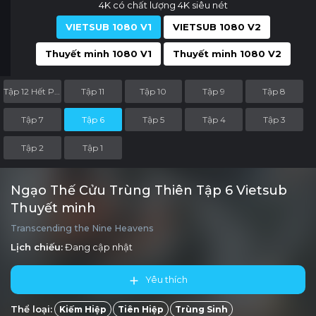
4K có chất lượng 4K siêu nét
VIETSUB 1080 V1
VIETSUB 1080 V2
Thuyết minh 1080 V1
Thuyết minh 1080 V2
Tập 12 Hết Phần
Tập 11
Tập 10
Tập 9
Tập 8
Tập 7
Tập 6
Tập 5
Tập 4
Tập 3
Tập 2
Tập 1
Ngạo Thế Cửu Trùng Thiên Tập 6 Vietsub
Thuyết minh
Transcending the Nine Heavens
Lịch chiếu:
Đang cập nhật
Yêu thích
Thể loại:
Kiếm Hiệp
Tiên Hiệp
Trùng Sinh