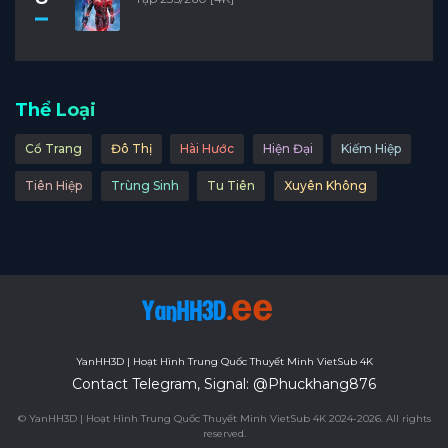
Thể Loại
Cổ Trang
Đô Thị
Hài Hước
Hiện Đại
Kiếm Hiệp
Tiên Hiệp
Trùng Sinh
Tu Tiên
Xuyên Không
YanHH3D | Hoạt Hình Trung Quốc Thuyết Minh VietSub 4K
Contact Telegram, Signal: @Phuckhang876
© YanHH3D | Hoạt Hình Trung Quốc Thuyết Minh VietSub 4K 2024-2026. All rights
reserved.