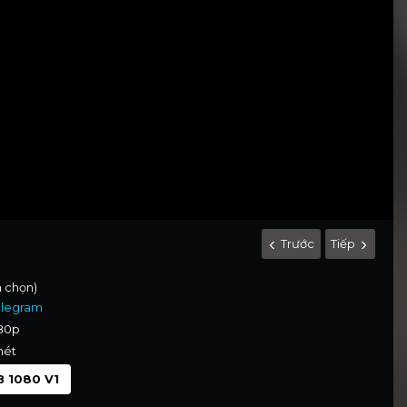
Trước
Tiếp
h chọn)
elegram
080p
nét
 1080 V1