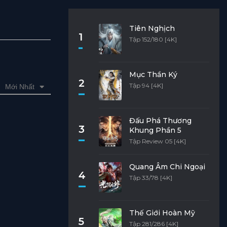
Tiên Nghịch
1
Tập 152/180 [4K]
Mục Thần Ký
2
Tập 94 [4K]
Mới Nhất
Đấu Phá Thương
3
Khung Phần 5
Tập Review 05 [4K]
Quang Âm Chi Ngoại
4
Tập 33/78 [4K]
Thế Giới Hoàn Mỹ
5
Tập 281/286 [4K]