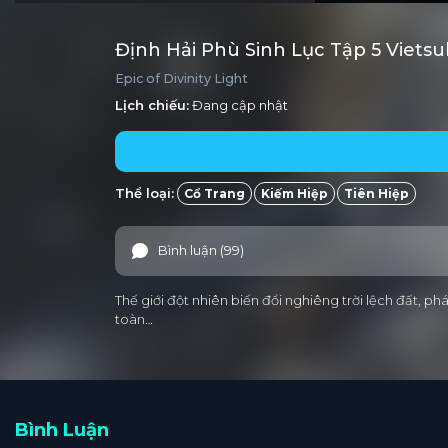
Định Hải Phù Sinh Lục Tập 5 Viets
Epic of Divinity Light
Lịch chiếu:
Đang cập nhật
Thể loại:
Cổ Trang
Kiếm Hiệp
Tiên Hiệp
Bình luận (99)
Thế giới đột nhiên biến đổi nghiêng trời lệch đất, p
toàn…
Bình Luận