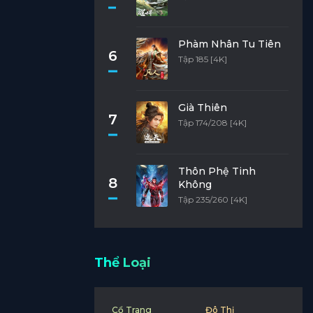
Phàm Nhân Tu Tiên
6
Tập 185 [4K]
Già Thiên
7
Tập 174/208 [4K]
Thôn Phệ Tinh
8
Không
Tập 235/260 [4K]
Thể Loại
Cổ Trang
Đô Thị