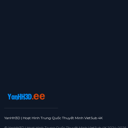
YanHH3D | Hoạt Hình Trung Quốc Thuyết Minh VietSub 4K
© YanHH3D | Hoạt Hình Trung Quốc Thuyết Minh VietSub 4K 2024-2026. All