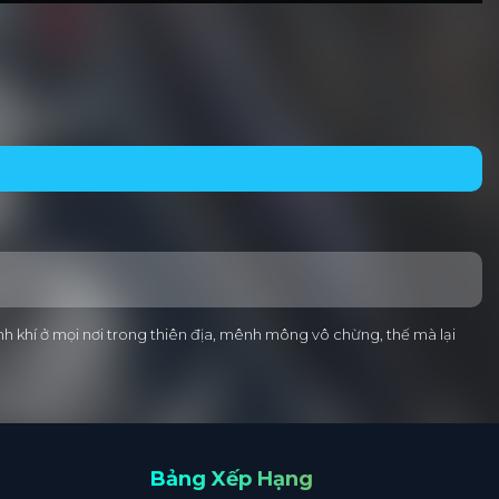
inh khí ở mọi nơi trong thiên địa, mênh mông vô chừng, thế mà lại
Bảng Xếp Hạng