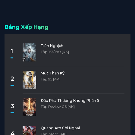
Bảng Xếp Hạng
Tiên Nghịch
1
Tập 153/180 [4K]
Mục Thần Ký
2
Tập 95 [4K]
Đấu Phá Thương Khung Phần 5
3
Tập Review 06 [4K]
Quang Âm Chi Ngoại
4
Tập 34/78 [4K]