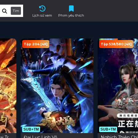
Tìm
Lịch sử xem
Phim yêu thích
Tập 204 [4K]
Tập 538/580 [4K]
SUB+TM
SUB+TM
ại Trật
Đại Lục Linh Võ
Nghịch Thiên Chí