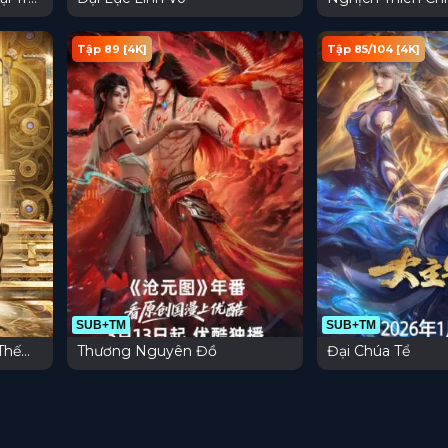
Tập 89 [4K]
Tập 85/104 [4K]
SUB+TM
SUB+TM
Thế
Thương Nguyên Đồ
Đại Chúa Tể