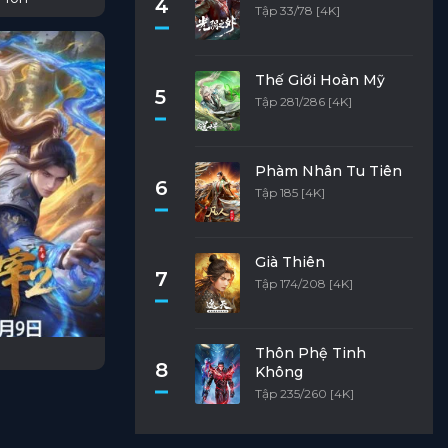
4
Tập 33/78 [4K]
Thế Giới Hoàn Mỹ
5
Tập 281/286 [4K]
Phàm Nhân Tu Tiên
6
Tập 185 [4K]
Già Thiên
7
Tập 174/208 [4K]
Thôn Phệ Tinh
8
Không
Tập 235/260 [4K]