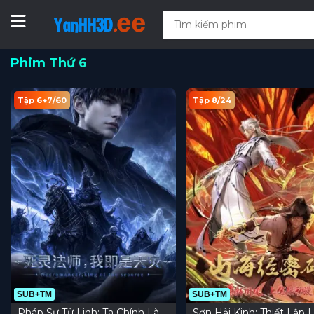
Phim Thứ 6
Tập 6+7/60
Tập 8/24
SUB+TM
SUB+TM
Pháp Sư Tử Linh: Ta Chính Là
Sơn Hải Kinh: Thiết Lập L