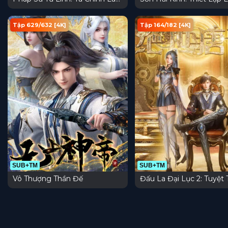
Thiên Tai
Tự
Tập 629/632 [4K]
Tập 164/182 [4K]
SUB+TM
SUB+TM
Vô Thượng Thần Đế
Đấu La Đại Lục 2: Tuyệt 
Đường Môn