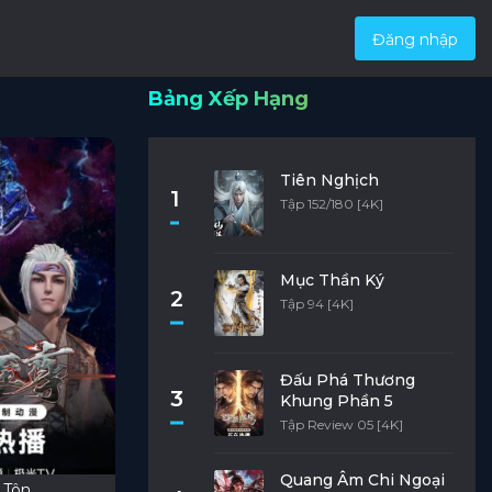
Đăng nhập
Bảng Xếp Hạng
Tiên Nghịch
1
Tập 152/180 [4K]
Mục Thần Ký
2
Tập 94 [4K]
Đấu Phá Thương
3
Khung Phần 5
Tập Review 05 [4K]
Quang Âm Chi Ngoại
 Tôn