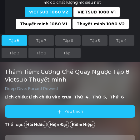
4K có chất lượng 4K siêu nét
VIETSUB 1080 V2
VIETSUB 1080 V1
Thuyết minh 1080 V1
Thuyết minh 1080 V2
Tập 8
Tập 7
Tập 6
Tập 5
Tập 4
Tập 3
Tập 2
Tập 1
Thâm Tiềm: Cưỡng Chế Quay Ngược Tập 8
Vietsub Thuyết minh
Deep Dive: Forced Rewind
Lịch chiếu:
Lịch chiếu vào trưa
Thứ 4, Thứ 5, Thứ 6
Yêu thích
Thể loại:
Hài Hước
Hiện Đại
Kiếm Hiệp