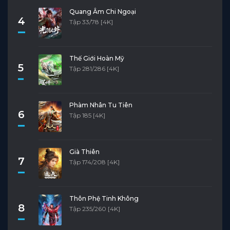
Quang Âm Chi Ngoại
4
Tập 33/78 [4K]
Thế Giới Hoàn Mỹ
5
Tập 281/286 [4K]
Phàm Nhân Tu Tiên
6
Tập 185 [4K]
Già Thiên
7
Tập 174/208 [4K]
Thôn Phệ Tinh Không
8
Tập 235/260 [4K]