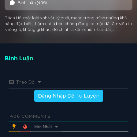
Bình luận (406)
Bách Uế, một loài sinh vật kỳ quái, mang trong mình những khả
năng đặc biệt, thậm chí là bọn chúng đang có một dã tâm siêu to
khổng lồ, không gì khác, đó chính là xâm chiếm trái đất,…
Bình Luận
Theo Dõi
Đăng Nhập Để Tu Luyện
406
COMMENTS
Mới Nhất