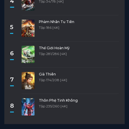
4
Tập 34/78 [4K]
Phàm Nhân Tu Tiên
5
Tập 186 [4K]
Thế Giới Hoàn Mỹ
6
Tập 281/286 [4K]
Già Thiên
7
Tập 174/208 [4K]
Thôn Phệ Tinh Không
8
Tập 235/260 [4K]