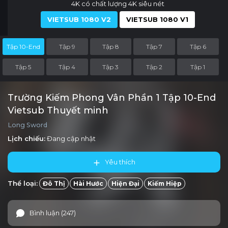
4K có chất lượng 4K siêu nét
VIETSUB 1080 V2
VIETSUB 1080 V1
Tập 10-End
Tập 9
Tập 8
Tập 7
Tập 6
Tập 5
Tập 4
Tập 3
Tập 2
Tập 1
Trường Kiếm Phong Vân Phần 1 Tập 10-End
Vietsub Thuyết minh
Long Sword
Lịch chiếu:
Đang cập nhật
Yêu thích
Thể loại:
Đô Thị
Hài Hước
Hiện Đại
Kiếm Hiệp
Bình luận (247)