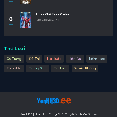
Thôn Phệ Tinh Không
8
Tập 235/260 [4K]
Thể Loại
Cổ Trang
Đô Thị
Hài Hước
Hiện Đại
Kiếm Hiệp
Tiên Hiệp
Trùng Sinh
Tu Tiên
Xuyên Không
YanHH3D | Hoạt Hình Trung Quốc Thuyết Minh VietSub 4K