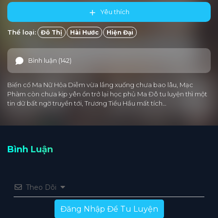
Yêu thích
Thể loại:
Đô Thị
Hài Hước
Hiện Đại
Bình luận (142)
Biến cố Ma Nữ Hỏa Diễm vừa lắng xuống chưa bao lâu, Mạc
Phàm còn chưa kịp yên ổn trở lại học phủ Ma Đô tu luyện thì một
tin dữ bất ngờ truyền tới, Trương Tiểu Hầu mất tích…
Bình Luận
Theo Dõi
Đăng Nhập Để Tu Luyện