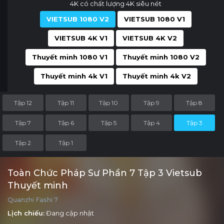
4K có chất lượng 4K siêu nét
VIETSUB 1080 V2
VIETSUB 1080 V1
VIETSUB 4K V1
VIETSUB 4K V2
Thuyết minh 1080 V1
Thuyết minh 1080 V2
Thuyết minh 4k V1
Thuyết minh 4k V2
Tập 12
Tập 11
Tập 10
Tập 9
Tập 8
Tập 7
Tập 6
Tập 5
Tập 4
Tập 3
Tập 2
Tập 1
Toàn Chức Pháp Sư Phần 7 Tập 3 Vietsub
Thuyết minh
Quanzhi Fashi 7
Lịch chiếu:
Đang cập nhật