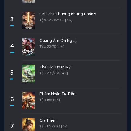
Đấu Phá Thương Khung Phần 5
3
Tập Review 05 [4K]
Quang Âm Chi Ngoại
4
Tập 33/78 [4K]
Thế Giới Hoàn Mỹ
5
Tập 281/286 [4K]
Phàm Nhân Tu Tiên
6
Tập 185 [4K]
Già Thiên
7
Tập 174/208 [4K]