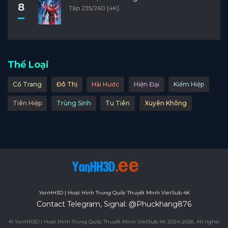
8
Tập 235/260 [4K]
Thể Loại
Cổ Trang
Đô Thị
Hài Hước
Hiện Đại
Kiếm Hiệp
Tiên Hiệp
Trùng Sinh
Tu Tiên
Xuyên Không
YanHH3D | Hoạt Hình Trung Quốc Thuyết Minh VietSub 4K
Contact Telegram, Signal: @Phuckhang876
© YanHH3D | Hoạt Hình Trung Quốc Thuyết Minh VietSub 4K 2024-2026. All rights