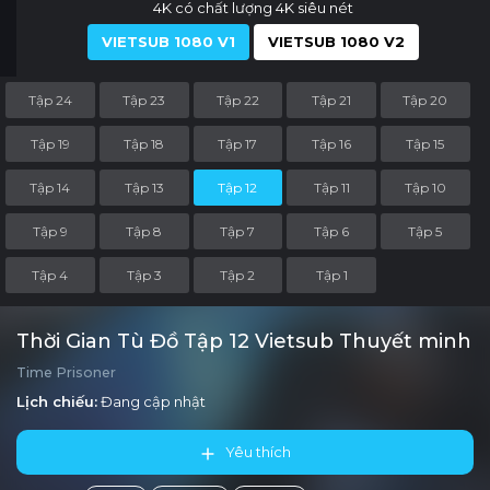
4K có chất lượng 4K siêu nét
VIETSUB 1080 V1
VIETSUB 1080 V2
Tập 24
Tập 23
Tập 22
Tập 21
Tập 20
Tập 19
Tập 18
Tập 17
Tập 16
Tập 15
Tập 14
Tập 13
Tập 12
Tập 11
Tập 10
Tập 9
Tập 8
Tập 7
Tập 6
Tập 5
Tập 4
Tập 3
Tập 2
Tập 1
Thời Gian Tù Đồ Tập 12 Vietsub Thuyết minh
Time Prisoner
Lịch chiếu:
Đang cập nhật
Yêu thích