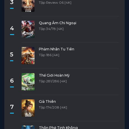
3
Tập Review 06 [4K]
Quang Âm Chi Ngoại
4
Tập 34/78 [4K]
Phàm Nhân Tu Tiên
5
Tập 186 [4K]
Thế Giới Hoàn Mỹ
6
Tập 281/286 [4K]
Già Thiên
7
Tập 174/208 [4K]
Thôn Phệ Tinh Không