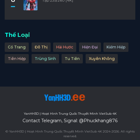
Tập 235/260 [4K]
Thể Loại
Cổ Trang
Đô Thị
Hài Hước
Hiện Đại
Kiếm Hiệp
Tiên Hiệp
Trùng Sinh
Tu Tiên
Xuyên Không
YanHH3D | Hoạt Hình Trung Quốc Thuyết Minh VietSub 4K
Contact Telegram, Signal: @Phuckhang876
© YanHH3D | Hoạt Hình Trung Quốc Thuyết Minh VietSub 4K 2024-2026. All rights
reserved.