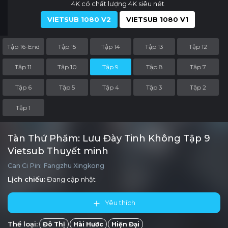
4K có chất lượng 4K siêu nét
VIETSUB 1080 V2
VIETSUB 1080 V1
Tập 16-End
Tập 15
Tập 14
Tập 13
Tập 12
Tập 11
Tập 10
Tập 9
Tập 8
Tập 7
Tập 6
Tập 5
Tập 4
Tập 3
Tập 2
Tập 1
Tàn Thứ Phẩm: Lưu Đày Tinh Không Tập 9
Vietsub Thuyết minh
Can Ci Pin: Fangzhu Xingkong
Lịch chiếu:
Đang cập nhật
Yêu thích
Thể loại:
Đô Thị
Hài Hước
Hiện Đại