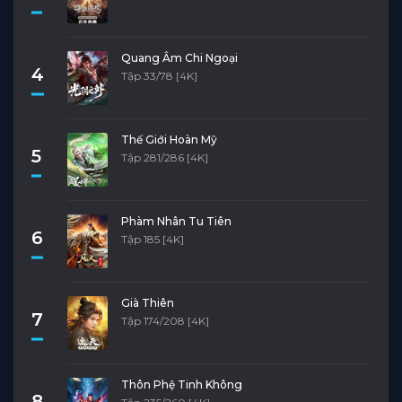
Quang Âm Chi Ngoại
4
Tập 33/78 [4K]
Thế Giới Hoàn Mỹ
5
Tập 281/286 [4K]
Phàm Nhân Tu Tiên
6
Tập 185 [4K]
Già Thiên
7
Tập 174/208 [4K]
Thôn Phệ Tinh Không
8