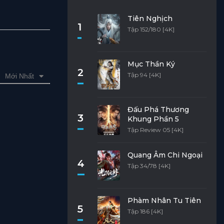
Tiên Nghịch
1
Tập 152/180 [4K]
Mục Thần Ký
2
Tập 94 [4K]
Mới Nhất
Đấu Phá Thương
3
Khung Phần 5
Tập Review 05 [4K]
Quang Âm Chi Ngoại
4
Tập 34/78 [4K]
Phàm Nhân Tu Tiên
5
Tập 186 [4K]