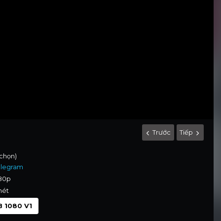
Trước
Tiếp
 chọn)
elegram
080p
nét
 1080 V1