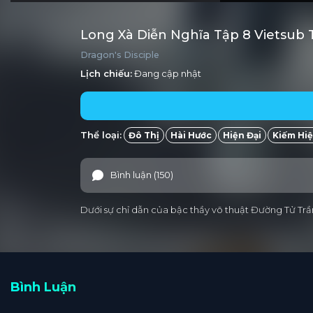
Long Xà Diễn Nghĩa Tập 8 Vietsub
Dragon's Disciple
Lịch chiếu:
Đang cập nhật
Thể loại:
Đô Thị
Hài Hước
Hiện Đại
Kiếm Hi
Bình luận (150)
Dưới sự chỉ dẫn của bậc thầy võ thuật Đường Tử Trần
Bình Luận