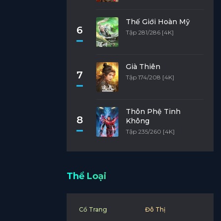
Thế Giới Hoàn Mỹ
6
Tập 281/286 [4K]
Già Thiên
7
Tập 174/208 [4K]
Thôn Phệ Tinh
8
Không
Tập 235/260 [4K]
Thể Loại
Cổ Trang
Đô Thị