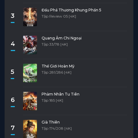
Đấu Phá Thương Khung Phần 5
3
Tập Review 05 [4K]
Quang Âm Chi Ngoại
4
Tập 33/78 [4K]
Thế Giới Hoàn Mỹ
5
Tập 281/286 [4K]
Phàm Nhân Tu Tiên
6
Tập 185 [4K]
Già Thiên
7
Tập 174/208 [4K]