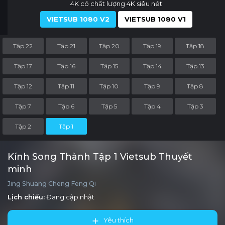
4K có chất lượng 4K siêu nét
VIETSUB 1080 V2
VIETSUB 1080 V1
Tập 22
Tập 21
Tập 20
Tập 19
Tập 18
Tập 17
Tập 16
Tập 15
Tập 14
Tập 13
Tập 12
Tập 11
Tập 10
Tập 9
Tập 8
Tập 7
Tập 6
Tập 5
Tập 4
Tập 3
Tập 2
Tập 1
Kính Song Thành Tập 1 Vietsub Thuyết
minh
Jing Shuang Cheng Feng Qi
Lịch chiếu:
Đang cập nhật
Yêu thích