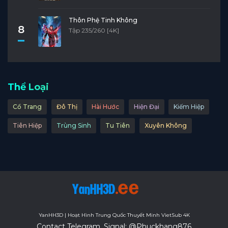
Thôn Phệ Tinh Không
8
Tập 235/260 [4K]
Thể Loại
Cổ Trang
Đô Thị
Hài Hước
Hiện Đại
Kiếm Hiệp
Tiên Hiệp
Trùng Sinh
Tu Tiên
Xuyên Không
YanHH3D | Hoạt Hình Trung Quốc Thuyết Minh VietSub 4K
Contact Telegram, Signal: @Phuckhang876