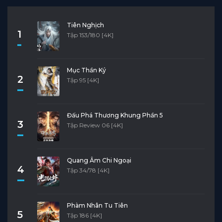
Tiên Nghịch
1
Tập 153/180 [4K]
Mục Thần Ký
2
Tập 95 [4K]
Đấu Phá Thương Khung Phần 5
3
Tập Review 06 [4K]
Quang Âm Chi Ngoại
4
Tập 34/78 [4K]
Phàm Nhân Tu Tiên
5
Tập 186 [4K]