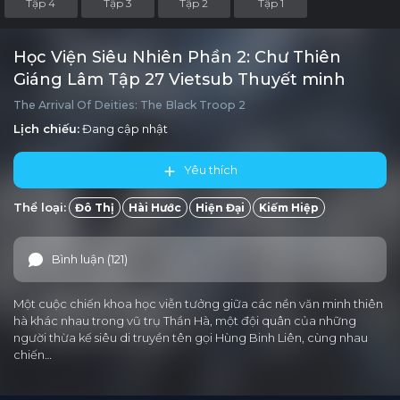
Tập 4
Tập 3
Tập 2
Tập 1
Học Viện Siêu Nhiên Phần 2: Chư Thiên
Giáng Lâm Tập 27 Vietsub Thuyết minh
The Arrival Of Deities: The Black Troop 2
Lịch chiếu:
Đang cập nhật
Yêu thích
Thể loại:
Đô Thị
Hài Hước
Hiện Đại
Kiếm Hiệp
Bình luận (121)
Một cuộc chiến khoa học viễn tưởng giữa các nền văn minh thiên
hà khác nhau trong vũ trụ Thần Hà, một đội quân của những
người thừa kế siêu di truyền tên gọi Hùng Binh Liên, cùng nhau
chiến…