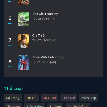
Thế Giới Hoàn Mỹ
6
Tập 281/286 [4K]
Già Thiên
7
Tập 174/208 [4K]
Thôn Phệ Tinh Không
8
Tập 235/260 [4K]
Thể Loại
Cổ Trang
Đô Thị
Hài Hước
Hiện Đại
Kiếm Hiệp
Tiên Hiệp
Trùng Sinh
Tu Tiên
Xuyên Không