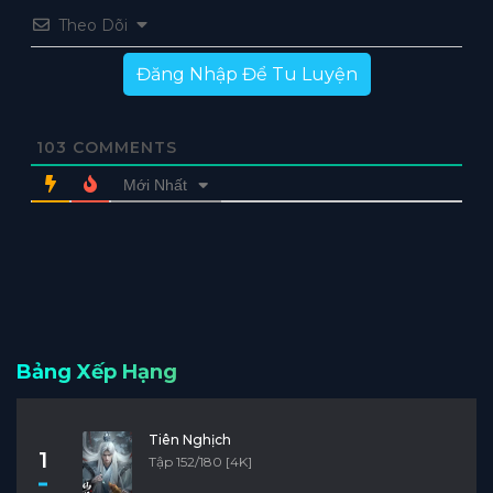
Theo Dõi
Đăng Nhập Để Tu Luyện
103
COMMENTS
Mới Nhất
Bảng Xếp Hạng
Tiên Nghịch
1
Tập 152/180 [4K]