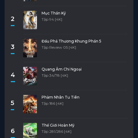
Mục Thần Ký
2
Tập 94 [4K]
Đấu Phá Thương Khung Phần 5
3
Tập Review 05 [4K]
Quang Âm Chi Ngoại
4
Tập 34/78 [4K]
Phàm Nhân Tu Tiên
5
Tập 186 [4K]
Thế Giới Hoàn Mỹ
6
Tập 281/286 [4K]