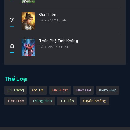
Già Thiên
7
Tập 174/208 [4K]
Thôn Phệ Tinh Không
8
Tập 235/260 [4K]
Thể Loại
Cổ Trang
Đô Thị
Hài Hước
Hiện Đại
Kiếm Hiệp
Tiên Hiệp
Trùng Sinh
Tu Tiên
Xuyên Không