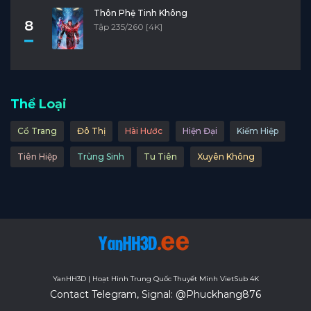
Thôn Phệ Tinh Không
8
Tập 235/260 [4K]
Thể Loại
Cổ Trang
Đô Thị
Hài Hước
Hiện Đại
Kiếm Hiệp
Tiên Hiệp
Trùng Sinh
Tu Tiên
Xuyên Không
YanHH3D | Hoạt Hình Trung Quốc Thuyết Minh VietSub 4K
Contact Telegram, Signal: @Phuckhang876