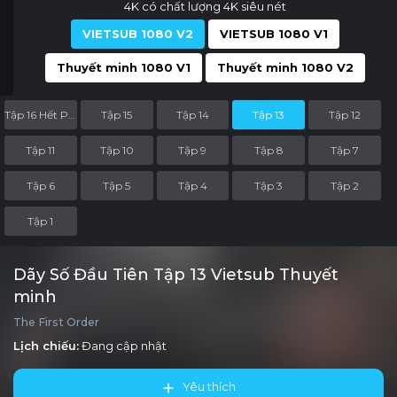
4K có chất lượng 4K siêu nét
VIETSUB 1080 V2
VIETSUB 1080 V1
Thuyết minh 1080 V1
Thuyết minh 1080 V2
Tập 16 Hết Phần
Tập 15
Tập 14
Tập 13
Tập 12
Tập 11
Tập 10
Tập 9
Tập 8
Tập 7
Tập 6
Tập 5
Tập 4
Tập 3
Tập 2
Tập 1
Dãy Số Đầu Tiên Tập 13 Vietsub Thuyết
minh
The First Order
Lịch chiếu:
Đang cập nhật
Yêu thích