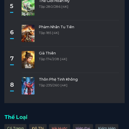
Thế Giới Hoàn Mỹ
5
Tập 280/286 [4K]
Phàm Nhân Tu Tiên
6
Tập 185 [4K]
Già Thiên
7
Tập 174/208 [4K]
Thôn Phệ Tinh Không
8
Tập 235/260 [4K]
Thể Loại
Cổ Trang
Đô Thị
Hài Hước
Hiện Đại
Kiếm Hiệp