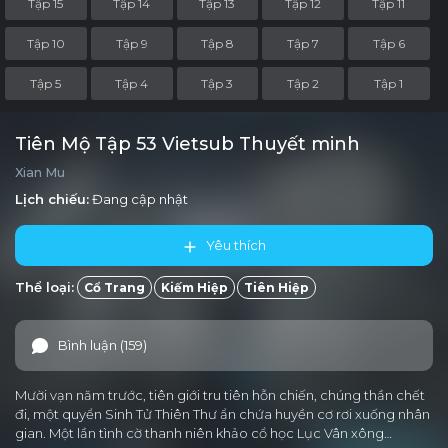
Tập 15
Tập 14
Tập 13
Tập 12
Tập 11
Tập 10
Tập 9
Tập 8
Tập 7
Tập 6
Tập 5
Tập 4
Tập 3
Tập 2
Tập 1
Tiên Mộ Tập 53 Vietsub Thuyết minh
Xian Mu
Lịch chiếu:
Đang cập nhật
Yêu thích
Thể loại:
Cổ Trang
Kiếm Hiệp
Tiên Hiệp
Bình luận (159)
Mười vạn năm trước, tiên giới tru tiên hỗn chiến, chúng thần chết
đi, một quyển Sinh Tử Thiên Thư ẩn chứa huyền cơ rơi xuống nhân
gian. Một lần tình cờ thanh niên khảo cổ học Lục Vân xông…