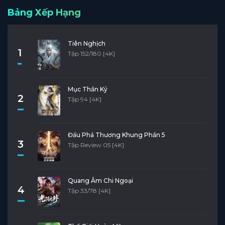
Bảng Xếp Hạng
Tiên Nghịch
1
Tập 152/180 [4K]
Mục Thần Ký
2
Tập 94 [4K]
Đấu Phá Thương Khung Phần 5
3
Tập Review 05 [4K]
Quang Âm Chi Ngoại
4
Tập 33/78 [4K]