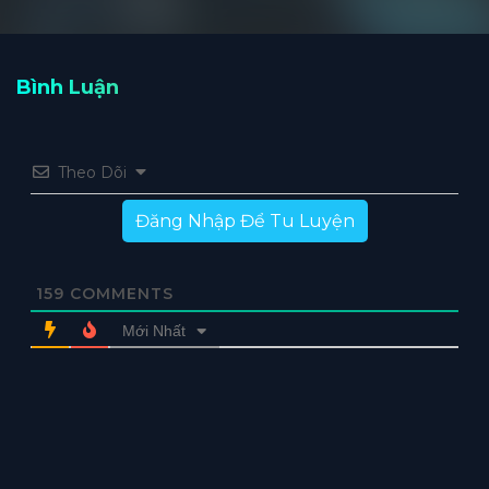
Bình Luận
Theo Dõi
Đăng Nhập Để Tu Luyện
159
COMMENTS
Mới Nhất