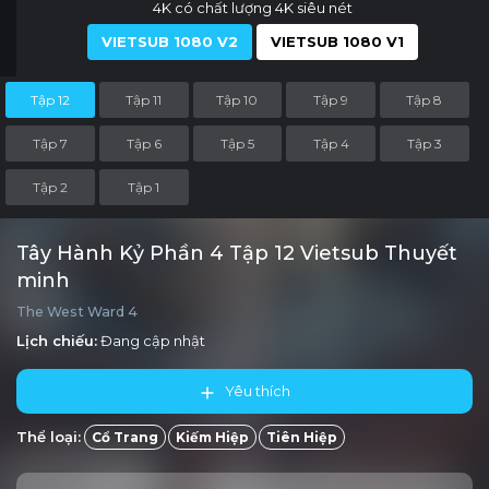
4K có chất lượng 4K siêu nét
VIETSUB 1080 V2
VIETSUB 1080 V1
Tập 12
Tập 11
Tập 10
Tập 9
Tập 8
Tập 7
Tập 6
Tập 5
Tập 4
Tập 3
Tập 2
Tập 1
Tây Hành Kỷ Phần 4 Tập 12 Vietsub Thuyết
minh
The West Ward 4
Lịch chiếu:
Đang cập nhật
Yêu thích
Thể loại:
Cổ Trang
Kiếm Hiệp
Tiên Hiệp