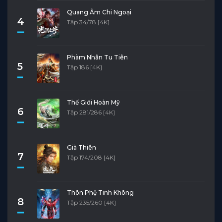
Quang Âm Chi Ngoại
4
Tập 34/78 [4K]
Phàm Nhân Tu Tiên
5
Tập 186 [4K]
Thế Giới Hoàn Mỹ
6
Tập 281/286 [4K]
Già Thiên
7
Tập 174/208 [4K]
Thôn Phệ Tinh Không
8
Tập 235/260 [4K]