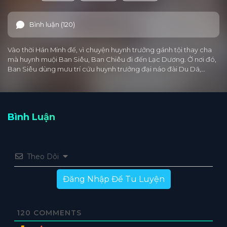
Bình luận (120)
Vào thời Hán Minh đế, vì chuyện huynh trưởng gánh tội thay cha
mà huynh muội Ban Siêu, Ban Chiêu đi đến Lạc Dương. Ở nơi đó,
Ban Siêu dùng mưu trí cứu huynh trưởng đại náo đài Du Dã,…
Bình Luận
Theo Dõi
Đăng Nhập Để Tu Luyện
120
COMMENTS