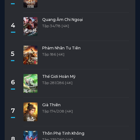
Quang Âm Chi Ngoại
4
Tập 34/78 [4K]
Phàm Nhân Tu Tiên
5
Tập 186 [4K]
Thế Giới Hoàn Mỹ
6
Tập 281/286 [4K]
Già Thiên
7
Tập 174/208 [4K]
Thôn Phệ Tinh Không
8
Tập 235/260 [4K]