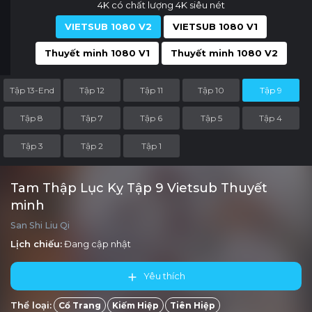
4K có chất lượng 4K siêu nét
VIETSUB 1080 V2
VIETSUB 1080 V1
Thuyết minh 1080 V1
Thuyết minh 1080 V2
Tập 13-End
Tập 12
Tập 11
Tập 10
Tập 9
Tập 8
Tập 7
Tập 6
Tập 5
Tập 4
Tập 3
Tập 2
Tập 1
Tam Thập Lục Kỵ Tập 9 Vietsub Thuyết
minh
San Shi Liu Qi
Lịch chiếu:
Đang cập nhật
Yêu thích
Thể loại:
Cổ Trang
Kiếm Hiệp
Tiên Hiệp