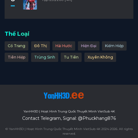
Thể Loại
Cổ Trang
Đô Thị
Hài Hước
Hiện Đại
Kiếm Hiệp
Tiên Hiệp
Trùng Sinh
Tu Tiên
Xuyên Không
YanHH3D | Hoạt Hình Trung Quốc Thuyết Minh VietSub 4K
Contact Telegram, Signal: @Phuckhang876
© YanHH3D | Hoạt Hình Trung Quốc Thuyết Minh VietSub 4K 2024-2026. All rights
reserved.