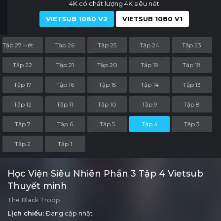
4K có chất lượng 4K siêu nét
VIETSUB 1080 V2
VIETSUB 1080 V1
Tập 27 Hết Phần 3
Tập 26
Tập 25
Tập 24
Tập 23
Tập 22
Tập 21
Tập 20
Tập 19
Tập 18
Tập 17
Tập 16
Tập 15
Tập 14
Tập 13
Tập 12
Tập 11
Tập 10
Tập 9
Tập 8
Tập 7
Tập 6
Tập 5
Tập 4
Tập 3
Tập 2
Tập 1
Học Viện Siêu Nhiên Phần 3 Tập 4 Vietsub
Thuyết minh
The Black Troop
Lịch chiếu:
Đang cập nhật