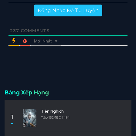
Đăng Nhập Để Tu Luyện
237
COMMENTS
Mới Nhất
Bảng Xếp Hạng
Tiên Nghịch
1
Tập 152/180 [4K]