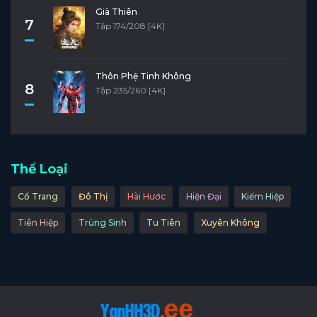
Già Thiên
7
Tập 174/208 [4K]
Thôn Phệ Tinh Không
8
Tập 235/260 [4K]
Thể Loại
Cổ Trang
Đô Thị
Hài Hước
Hiện Đại
Kiếm Hiệp
Tiên Hiệp
Trùng Sinh
Tu Tiên
Xuyên Không