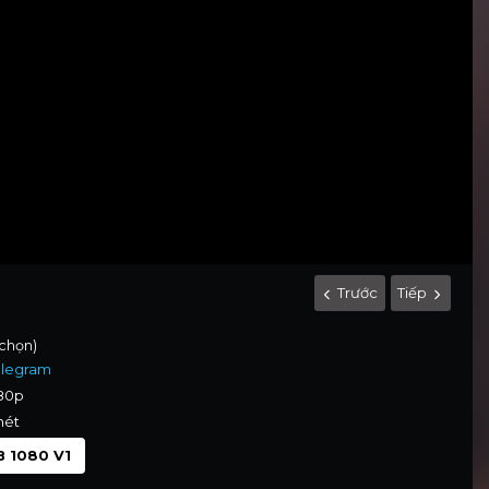
Trước
Tiếp
 chọn)
elegram
080p
nét
 1080 V1