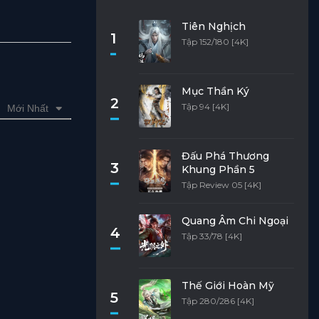
Tiên Nghịch
1
Tập 152/180 [4K]
Mục Thần Ký
2
Tập 94 [4K]
Mới Nhất
Đấu Phá Thương
3
Khung Phần 5
Tập Review 05 [4K]
Quang Âm Chi Ngoại
4
Tập 33/78 [4K]
Thế Giới Hoàn Mỹ
5
Tập 280/286 [4K]