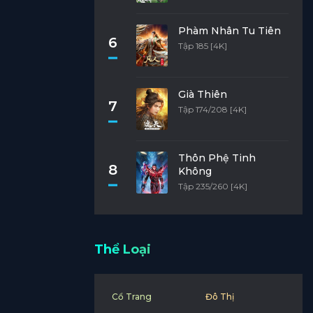
Phàm Nhân Tu Tiên
6
Tập 185 [4K]
Già Thiên
7
Tập 174/208 [4K]
Thôn Phệ Tinh
8
Không
Tập 235/260 [4K]
Thể Loại
Cổ Trang
Đô Thị