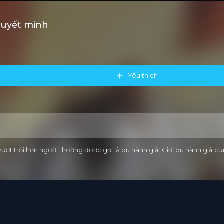
huyết minh
Yêu thích
 vượt trội hơn người thường được gọi là du hành giả. Giới du hành giả