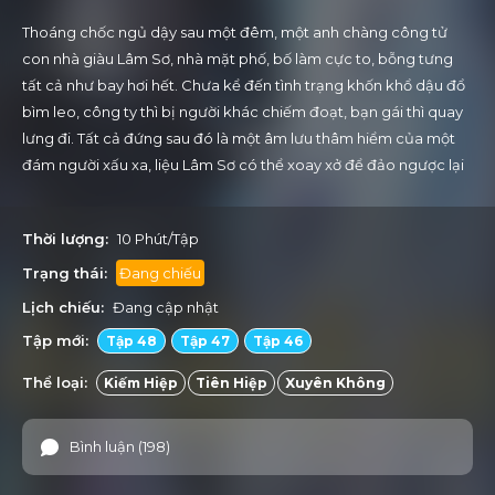
Thoáng chốc ngủ dậy sau một đêm, một anh chàng công tử
con nhà giàu Lâm Sơ, nhà mặt phố, bố làm cực to, bỗng tưng
tất cả như bay hơi hết. Chưa kể đến tình trạng khốn khổ dậu đổ
bìm leo, công ty thì bị người khác chiếm đoạt, bạn gái thì quay
lưng đi. Tất cả đứng sau đó là một âm lưu thâm hiểm của một
đám người xấu xa, liệu Lâm Sơ có thể xoay xở để đảo ngược lại
tình thế, giành lại những gì vốn dĩ thuộc về mình hay không?
Thời lượng:
10 Phút/Tập
Trạng thái:
Đang chiếu
Lịch chiếu:
Đang cập nhật
Tập mới:
Tập 48
Tập 47
Tập 46
Thể loại:
Kiếm Hiệp
Tiên Hiệp
Xuyên Không
Bình luận (198)