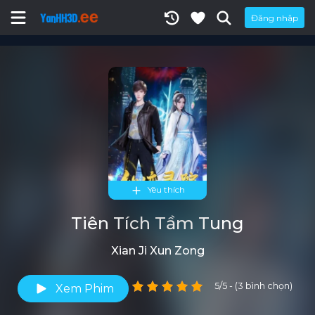
Đăng nhập
Yêu thích
Tiên Tích Tầm Tung
Xian Ji Xun Zong
5/5 - (3 bình chọn)
Xem Phim