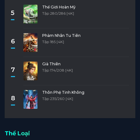
Thế Giới Hoàn Mỹ
5
Tập 280/286 [4K]
Phàm Nhân Tu Tiên
6
Tập 185 [4K]
Già Thiên
7
Tập 174/208 [4K]
Thôn Phệ Tinh Không
8
Tập 235/260 [4K]
Thể Loại