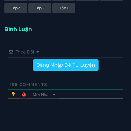
Tập 3
Tập 2
Tập 1
Bình Luận
Theo Dõi
Đăng Nhập Để Tu Luyện
198
COMMENTS
Mới Nhất