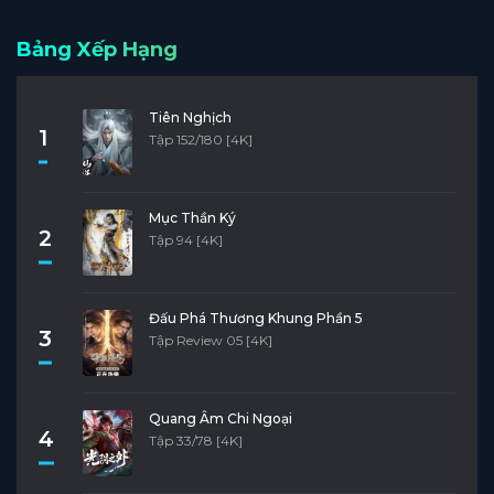
Bảng Xếp Hạng
Tiên Nghịch
1
Tập 152/180 [4K]
Mục Thần Ký
2
Tập 94 [4K]
Đấu Phá Thương Khung Phần 5
3
Tập Review 05 [4K]
Quang Âm Chi Ngoại
4
Tập 33/78 [4K]