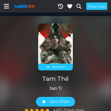
Đăng nhập
Yêu thích
Tam Thể
San Ti
Xem Phim
4.6/5 - (7 bình chọn)