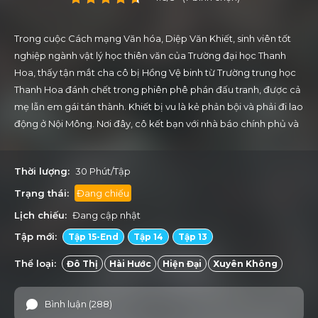
Trong cuộc Cách mạng Văn hóa, Diệp Văn Khiết, sinh viên tốt
nghiệp ngành vật lý học thiên văn của Trường đại học Thanh
Hoa, thấy tận mắt cha cô bị Hồng Vệ binh từ Trường trung học
Thanh Hoa đánh chết trong phiên phê phán đấu tranh, được cả
mẹ lẫn em gái tán thành. Khiết bị vu là kẻ phản bội và phải đi lao
động ở Nội Mông. Nơi đây, cô kết bạn với nhà báo chính phủ và
cô đồng ý viết giùm y bức thư gửi chính phủ nêu một cách chi
tiết các gợi ý chính sách dựa trên quyển *Mùa xuân vắng lặng*
Thời lượng:
30 Phút/Tập
mà cô đã đọc. Tuy nhiên, Khiết đã bị nhà báo này phản bội và
cô bị khép án tù sau khi bức thư bị chính phủ xem xét là phiến
Trạng thái:
Đang chiếu
động (phản động). Trong tù, cô được hai nhà vật lý quân sự là
Lịch chiếu:
Đang cập nhật
Dương Vệ Ninh và Lôi Chính Thành giải thoát. Ninh và Thành làm
Tập mới:
Tập 15-End
Tập 14
Tập 13
việc cho Dự án Hồng Ngạn, một chương trình ​​bí mật của quân
đội Trung Quốc muốn dùng sóng điện vô tuyến tần số cao làm
Thể loại:
Đô Thị
Hài Hước
Hiện Đại
Xuyên Không
hỏng các vệ tinh do thám mà cần kiến thức chuyên ngành của
Khiết. Cô phát hiện rằng sóng vô tuyến có thể được khuếch đại
Bình luận (288)
bằng cách lợi dụng các hốc vi sóng trong mặt trời. Bằng cách