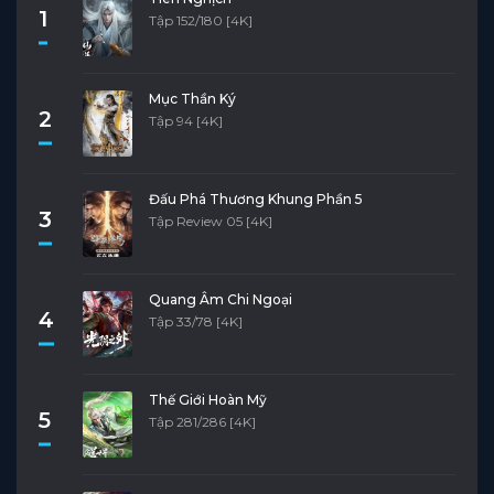
1
Tập 152/180 [4K]
Mục Thần Ký
2
Tập 94 [4K]
Đấu Phá Thương Khung Phần 5
3
Tập Review 05 [4K]
Quang Âm Chi Ngoại
4
Tập 33/78 [4K]
Thế Giới Hoàn Mỹ
5
Tập 281/286 [4K]