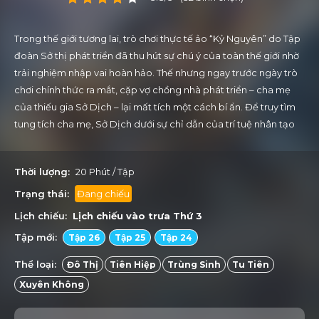
Trong thế giới tương lai, trò chơi thực tế ảo “Kỷ Nguyên” do Tập
đoàn Sở thị phát triển đã thu hút sự chú ý của toàn thế giới nhờ
trải nghiệm nhập vai hoàn hảo. Thế nhưng ngay trước ngày trò
chơi chính thức ra mắt, cặp vợ chồng nhà phát triển – cha mẹ
của thiếu gia Sở Dịch – lại mất tích một cách bí ẩn. Để truy tìm
tung tích cha mẹ, Sở Dịch dưới sự chỉ dẫn của trí tuệ nhân tạo
hình người tên Chaos, đã “nạp” 30 tỷ để bước vào trò chơi và
bắt đầu hành trình thăng cấp, mạo hiểm. Trong quá trình đó,
Thời lượng:
20 Phút / Tập
cậu dần tập hợp được một nhóm bạn đồng hành, cùng chiến
đấu, cùng khám phá. Trải qua nhiều sóng gió, họ phát hiện ra sự
Trạng thái:
Đang chiếu
mất tích của cha mẹ có liên quan đến một tổ chức thần bí
Lịch chiếu:
Lịch chiếu vào trưa
Thứ 3
mang tên Ảo Thế. Để tìm lại cha mẹ, chống lại tổ chức Ảo Thế và
Tập mới:
Tập 26
Tập 25
Tập 24
“giải cứu” thế giới Kỷ Nguyên, Sở Dịch không ngừng tung ra
những màn “nạp tiền phá game” vừa buồn cười vừa bất ngờ,
Thể loại:
Đô Thị
Tiên Hiệp
Trùng Sinh
Tu Tiên
bắt đầu hành trình giả heo ăn hổ của một thần tài bá đạo. Và từ
Xuyên Không
đó, một cuộc đại chiến giữa chính và tà đầy hấp dẫn cũng chính
thức mở màn.