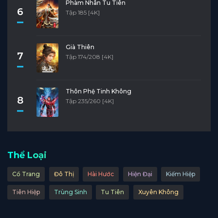
Phàm Nhân Tu Tiên
6
Tập 185 [4K]
Già Thiên
7
Tập 174/208 [4K]
Thôn Phệ Tinh Không
8
Tập 235/260 [4K]
Thể Loại
Cổ Trang
Đô Thị
Hài Hước
Hiện Đại
Kiếm Hiệp
Tiên Hiệp
Trùng Sinh
Tu Tiên
Xuyên Không