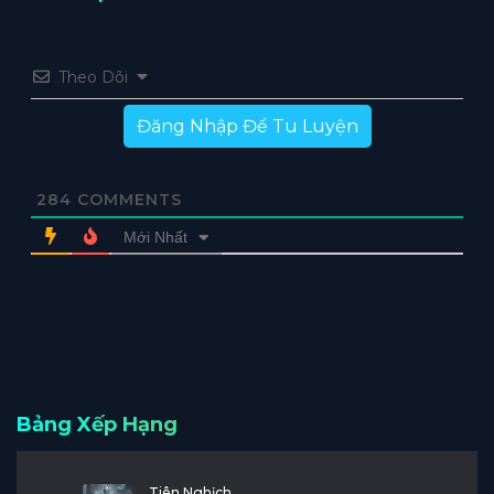
Theo Dõi
Đăng Nhập Để Tu Luyện
284
COMMENTS
Mới Nhất
Bảng Xếp Hạng
Tiên Nghịch