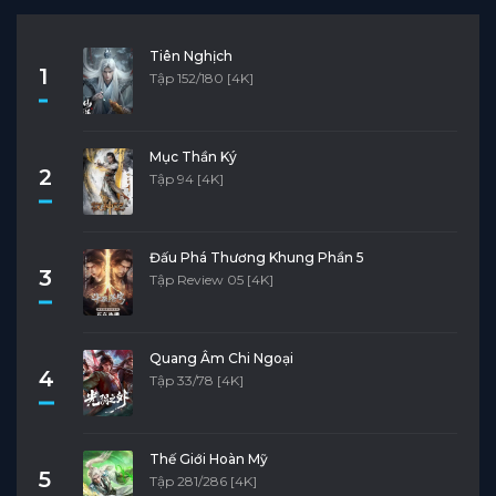
Tiên Nghịch
1
Tập 152/180 [4K]
Mục Thần Ký
2
Tập 94 [4K]
Đấu Phá Thương Khung Phần 5
3
Tập Review 05 [4K]
Quang Âm Chi Ngoại
4
Tập 33/78 [4K]
Thế Giới Hoàn Mỹ
5
Tập 281/286 [4K]