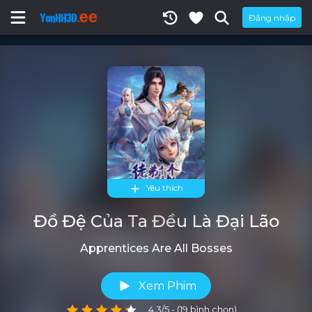
Đăng nhập
Yêu thích
Đồ Đệ Của Ta Đều Là Đại Lão
Apprentices Are All Bosses
Xem Phim
4.3/5 - (19 bình chọn)