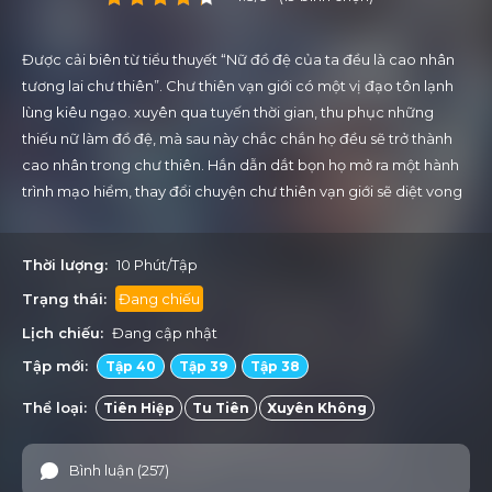
Được cải biên từ tiểu thuyết “Nữ đồ đệ của ta đều là cao nhân
tương lai chư thiên”. Chư thiên vạn giới có một vị đạo tôn lạnh
lùng kiêu ngạo. xuyên qua tuyến thời gian, thu phục những
thiếu nữ làm đồ đệ, mà sau này chắc chắn họ đều sẽ trở thành
cao nhân trong chư thiên. Hắn dẫn dắt bọn họ mở ra một hành
trình mạo hiểm, thay đổi chuyện chư thiên vạn giới sẽ diệt vong
trong tương lai. Đây là một hành trình nguy hiểm, tràn đầy khó
khăn. Liệu bọn họ có thành công vượt qua bài kiểm tra, xây
Thời lượng:
10 Phút/Tập
dựng một thế giới hoàn toàn mới không?
Trạng thái:
Đang chiếu
Lịch chiếu:
Đang cập nhật
Tập mới:
Tập 40
Tập 39
Tập 38
Thể loại:
Tiên Hiệp
Tu Tiên
Xuyên Không
Bình luận (257)