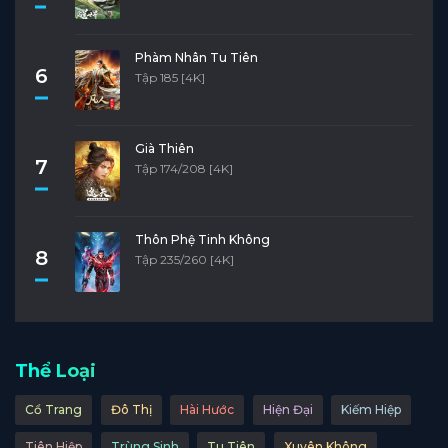
Phàm Nhân Tu Tiên
6
Tập 185 [4K]
Già Thiên
7
Tập 174/208 [4K]
Thôn Phệ Tinh Không
8
Tập 235/260 [4K]
Thể Loại
Cổ Trang
Đô Thị
Hài Hước
Hiện Đại
Kiếm Hiệp
Tiên Hiệp
Trùng Sinh
Tu Tiên
Xuyên Không