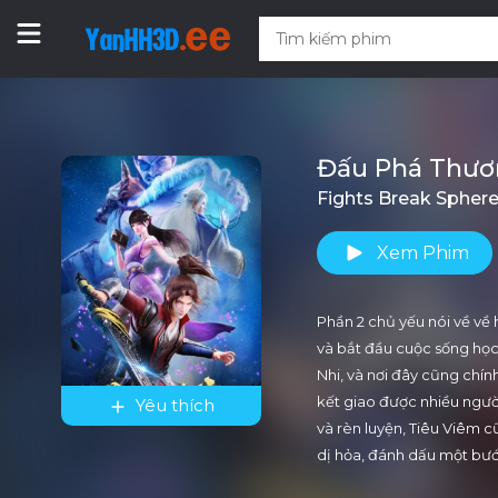
Đấu Phá Thươ
Fights Break Sphere
Xem Phim
Phần 2 chủ yếu nói về về
và bắt đầu cuộc sống học 
Nhi, và nơi đây cũng chí
kết giao được nhiều ngườ
Yêu thích
và rèn luyện, Tiêu Viêm 
dị hỏa, đánh dấu một bướ