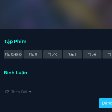
Tập Phim
Tập 12-END
Tập 11
Tập 10
Tập 9
Tập 8
Tậ
Bình Luận
Theo Dõi
Đăng