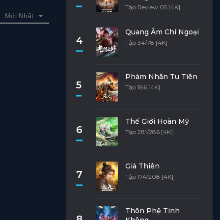
Tập Review 05 [4K]
Mới Nhất
Quang Âm Chi Ngoại
4
Tập 34/78 [4K]
Phàm Nhân Tu Tiên
5
Tập 186 [4K]
Thế Giới Hoàn Mỹ
6
Tập 281/286 [4K]
Già Thiên
7
Tập 174/208 [4K]
Thôn Phệ Tinh
8