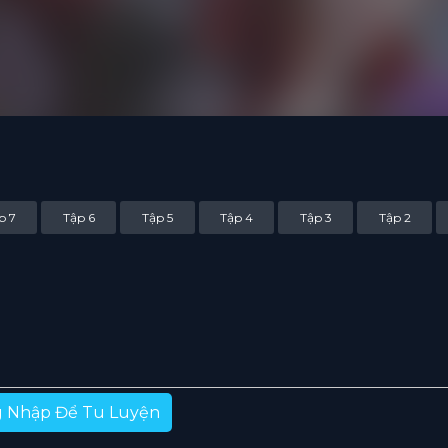
p 7
Tập 6
Tập 5
Tập 4
Tập 3
Tập 2
 Nhập Để Tu Luyện