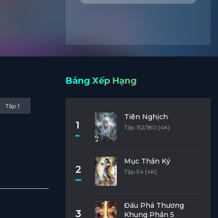
Bảng Xếp Hạng
Tập 1
Tiên Nghịch
1
Tập 152/180 [4K]
Mục Thần Ký
2
Tập 94 [4K]
Đấu Phá Thương
3
Khung Phần 5