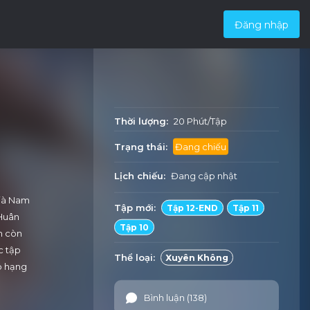
Đăng nhập
Thời lượng:
20 Phút/Tập
Trạng thái:
Đang chiếu
Lịch chiếu:
Đang cập nhật
Già Nam
Tập mới:
Tập 12-END
Tập 11
 Huân
Tập 10
m còn
c tập
Thể loại:
Xuyên Không
p hạng
Bình luận (138)