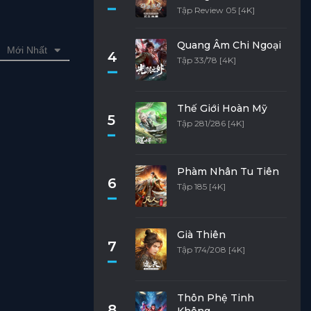
Tập Review 05 [4K]
Quang Âm Chi Ngoại
Mới Nhất
4
Tập 33/78 [4K]
Thế Giới Hoàn Mỹ
5
Tập 281/286 [4K]
Phàm Nhân Tu Tiên
6
Tập 185 [4K]
Già Thiên
7
Tập 174/208 [4K]
Thôn Phệ Tinh
8