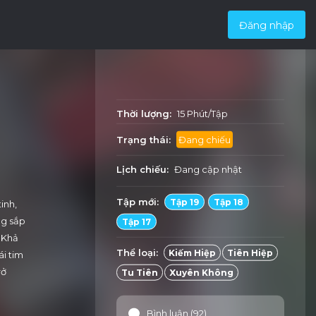
Đăng nhập
Thời lượng:
15 Phút/Tập
Trạng thái:
Đang chiếu
Lịch chiếu:
Đang cập nhật
Tập mới:
Tập 19
Tập 18
inh,
ng sắp
Tập 17
 Khả
Thể loại:
Kiếm Hiệp
Tiên Hiệp
ái tim
rở
Tu Tiên
Xuyên Không
Bình luận (92)