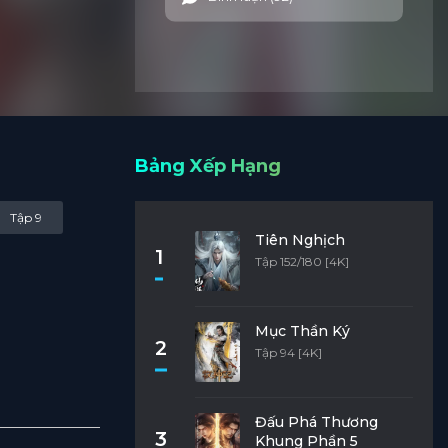
Bảng Xếp Hạng
Tập 9
Tiên Nghịch
1
Tập 152/180 [4K]
Mục Thần Ký
2
Tập 94 [4K]
Đấu Phá Thương
3
Khung Phần 5