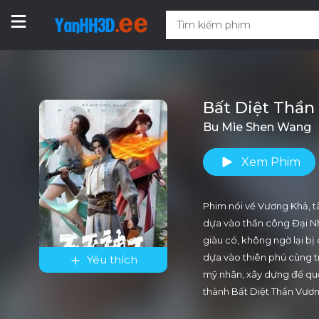
Bất Diệt Thần
Bu Mie Shen Wang
Xem Phim
Phim nói về Vương Khả, tà
dựa vào thần công Đại Nh
giàu có, không ngờ lại 
dựa vào thiên phú cùng tr
Yêu thích
mỹ nhân, xây dựng đế quố
thành Bất Diệt Thần Vươn