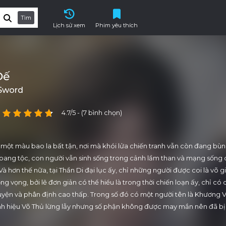
Tìm
Lịch sử xem
Phim yêu thích
Đế
 Sword
4.7/5 - (7 bình chọn)
t một màu bao la bất tận, nơi mà khói lửa chiến tranh vẫn còn đang bù
bang tộc, con người vẫn sinh sống trong cảnh lầm than và mạng sống 
 Và hơn thế nữa, tại Thần Di đại lục ấy, chỉ những người được coi là võ gi
ng vọng, bởi lẽ đơn giản có thể hiểu là trong thời chiến loạn ấy, chỉ có
yện và phân định cao thấp. Trong số đó có một người tên là Khương V
anh hiệu Võ Thủ lừng lẫy nhưng số phận không được may mắn nên đã b
h ám hại, khiến cho võ công bị phế bỏ và gần như trở thành một kẻ vô