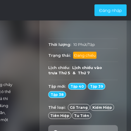
Đăng nhập
Thời lượng:
10 Phút/Tập
Trạng thái:
Đang chiếu
Lịch chiếu:
Lịch chiếu vào
trưa
Thứ 5 & Thứ 7
ng cháy
Tập mới:
Tập 40
Tập 39
có thể
Tập 38
ả thì
 dùng
Thể loại:
Cổ Trang
Kiếm Hiệp
ân,
Tiên Hiệp
Tu Tiên
ị một
 dụng.