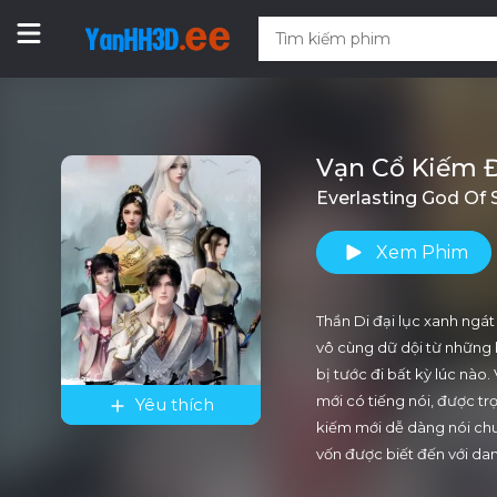
Vạn Cổ Kiếm 
Everlasting God Of
Xem Phim
Thần Di đại lục xanh ngá
vô cùng dữ dội từ những 
bị tước đi bất kỳ lúc nào.
mới có tiếng nói, được trọ
Yêu thích
kiếm mới dễ dàng nói chu
vốn được biết đến với d
tên Dạ Thiên lên kế hoạc