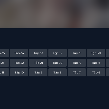
 Khương Vân không phải vì vậy mà dừng lại, từ sâu thẳm bên trong co
hững sức mạnh và ý chí kiên cường, để có thể một lần nữa đứng lên t
danh vọng vốn phải thuộc về anh ấy.
 35
Tập 34
Tập 33
Tập 32
Tập 31
Tập 30
 23
Tập 22
Tập 21
Tập 20
Tập 19
Tập 18
 11
Tập 10
Tập 9
Tập 8
Tập 7
Tập 6