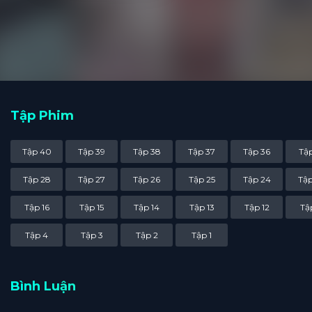
Tuy nhiên, câu chuyện về
của anh ta vẫn ẩn chứa n
tro tàn, lấy lại vị trí và 
Tập Phim
Tập 40
Tập 39
Tập 38
Tập 37
Tập 36
Tập
Tập 28
Tập 27
Tập 26
Tập 25
Tập 24
Tập
Tập 16
Tập 15
Tập 14
Tập 13
Tập 12
Tập
Tập 4
Tập 3
Tập 2
Tập 1
Bình Luận