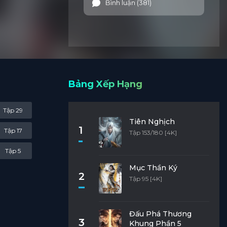
Bình luận (381)
n người
ừ đống
Bảng Xếp Hạng
Tập 29
Tiên Nghịch
1
Tập 17
Tập 153/180 [4K]
Tập 5
Mục Thần Ký
2
Tập 95 [4K]
Đấu Phá Thương
3
Khung Phần 5