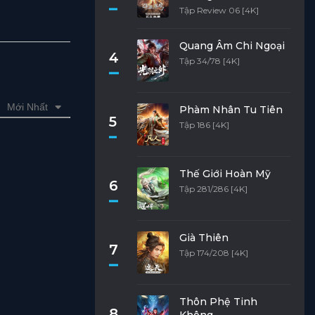
Tập Review 06 [4K]
Quang Âm Chi Ngoại
4
Tập 34/78 [4K]
Mới Nhất
Phàm Nhân Tu Tiên
5
Tập 186 [4K]
Thế Giới Hoàn Mỹ
6
Tập 281/286 [4K]
Già Thiên
7
Tập 174/208 [4K]
Thôn Phệ Tinh
8