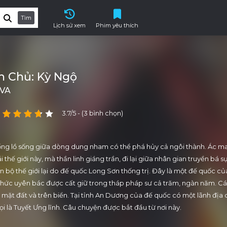
Tìm
Lịch sử xem
Phim yêu thích
h Chủ: Kỳ Ngộ
OVA
3.7/5 - (3 bình chọn)
ng lồ sống giữa dòng dung nham có thể phá hủy cả ngôi thành. Ác m
 thế giới này, mà thần linh giáng trần, đi lại giữa nhân gian truyền bá s
 bộ thế giới lại do đế quốc Long Sơn thống trị. Đây là một đế quốc c
 thức uyên bác được cất giữ trong tháp pháp sư cả trăm, ngàn năm. Các
i, mặt đất và trên biển. Tại tỉnh An Dương của đế quốc có một lãnh địa
ọi là Tuyết Ưng lĩnh. Câu chuyện được bắt đầu từ nơi này.