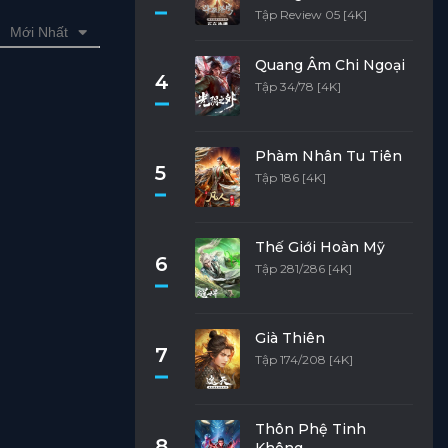
Tập Review 05 [4K]
Mới Nhất
Quang Âm Chi Ngoại
4
Tập 34/78 [4K]
Phàm Nhân Tu Tiên
5
Tập 186 [4K]
Thế Giới Hoàn Mỹ
6
Tập 281/286 [4K]
Già Thiên
7
Tập 174/208 [4K]
Thôn Phệ Tinh
8