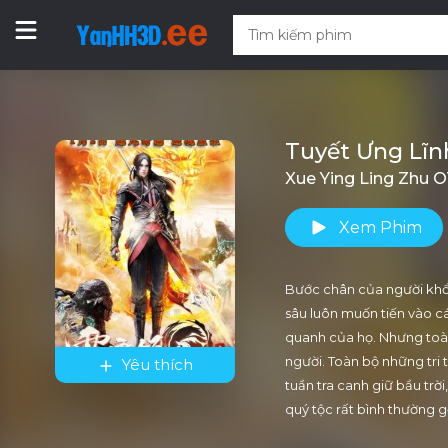
Tuyết Ưng Lĩn
Xue Ying Ling Zhu 
Xem Phim
Bước chân của người khổ
sâu luôn muốn tiến vào cái
quanh của họ. Nhưng toàn
người. Toàn bộ những tri
Yêu thích
tuần tra canh giữ bầu trờ
quý tộc rất bình thường g