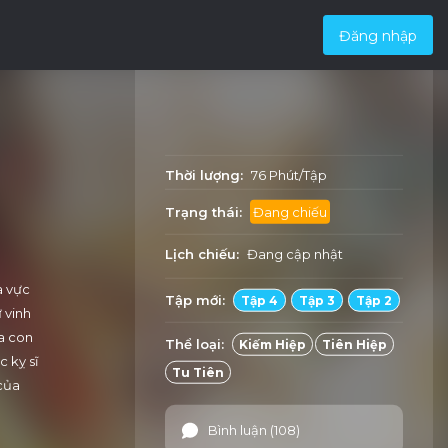
Đăng nhập
Thời lượng:
76 Phút/Tập
Trạng thái:
Đang chiếu
Lịch chiếu:
Đang cập nhật
a vực
Tập mới:
Tập 4
Tập 3
Tập 2
ự vinh
ủa con
Thể loại:
Kiếm Hiệp
Tiên Hiệp
 kỵ sĩ
Tu Tiên
 của
Bình luận (108)