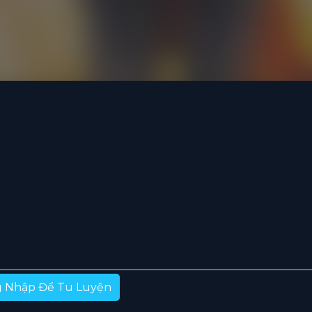
 Nhập Để Tu Luyện