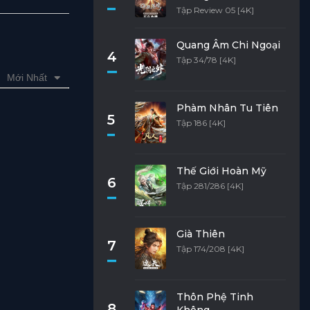
Tập Review 05 [4K]
Quang Âm Chi Ngoại
4
Tập 34/78 [4K]
Mới Nhất
Phàm Nhân Tu Tiên
5
Tập 186 [4K]
Thế Giới Hoàn Mỹ
6
Tập 281/286 [4K]
Già Thiên
7
Tập 174/208 [4K]
Thôn Phệ Tinh
8