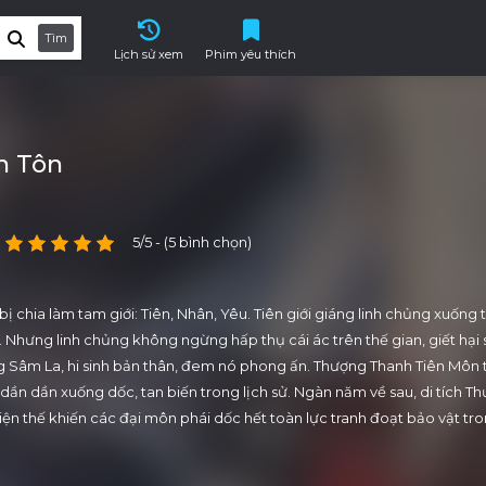
Tìm
Lịch sử xem
Phim yêu thích
n Tôn
5/5 - (5 bình chọn)
bị chia làm tam giới: Tiên, Nhân, Yêu. Tiên giới giáng linh chủng xuống 
h. Nhưng linh chủng không ngừng hấp thụ cái ác trên thế gian, giết hại 
ơng Sâm La, hi sinh bản thân, đem nó phong ấn. Thượng Thanh Tiên Môn 
 dần dần xuống dốc, tan biến trong lịch sử. Ngàn năm về sau, di tích T
iện thế khiến các đại môn phái dốc hết toàn lực tranh đoạt bảo vật tro