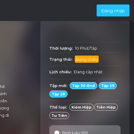
Đăng nhập
Thời lượng:
10 Phút/Tập
Trạng thái:
Đang chiếu
Lịch chiếu:
Đang cập nhật
Tập mới:
Tập 30-End
Tập 29
thế
sinh
Tập 28
trên
Thể loại:
Kiếm Hiệp
Tiên Hiệp
hượng
ng di
Tu Tiên
Bình luận (161)