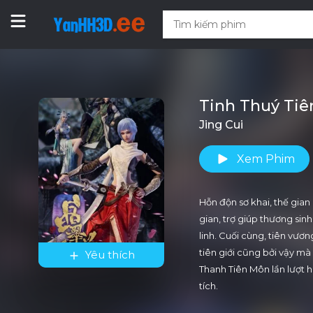
Tinh Thuý Tiê
Jing Cui
Xem Phim
Hỗn độn sơ khai, thế gian 
gian, trợ giúp thương sin
linh. Cuối cùng, tiên vư
tiên giới cũng bởi vậy mà
Yêu thích
Thanh Tiên Môn lần lượt h
tích.