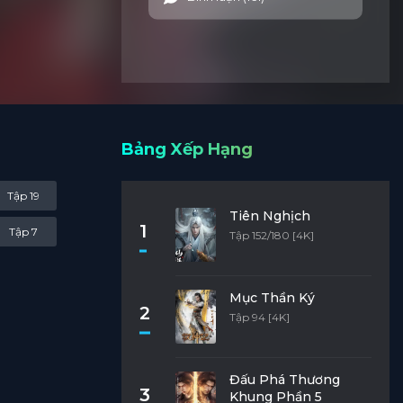
Bảng Xếp Hạng
Tập 19
Tiên Nghịch
1
Tập 7
Tập 152/180 [4K]
Mục Thần Ký
2
Tập 94 [4K]
Đấu Phá Thương
3
Khung Phần 5