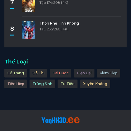
7
Tập 174/208 [4K]
Thôn Phệ Tinh Không
8
Tập 235/260 [4K]
Thể Loại
Cổ Trang
Đô Thị
Hài Hước
Hiện Đại
Kiếm Hiệp
Tiên Hiệp
Trùng Sinh
Tu Tiên
Xuyên Không