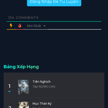
Đăng Nhập Để Tu Luyện
154
COMMENTS
Mới Nhất
Bảng Xếp Hạng
Tiên Nghịch
1
Tập 152/180 [4K]
Mục Thần Ký
2