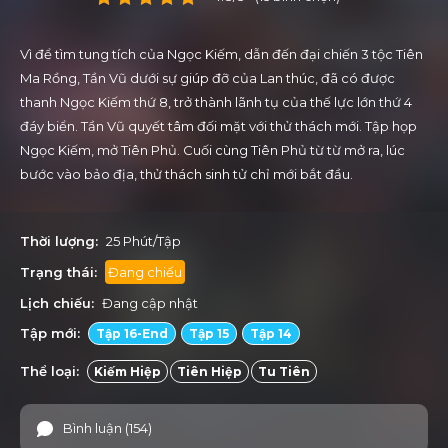
Vì để tìm tung tích của Ngọc Kiếm, dẫn đến đại chiến 3 tộc Tiên
Ma Rồng, Tần Vũ dưới sự giúp đỡ của Lan thúc, đã có được
thanh Ngọc Kiếm thứ 8, trở thành lãnh tụ của thế lực lớn thứ 4
đáy biển. Tần Vũ quyết tâm đối mặt với thử thách mới. Tập họp
Ngọc Kiếm, mở Tiên Phủ. Cuối cùng Tiên Phủ từ từ mở ra, lúc
bước vào bảo địa, thử thách sinh tử chỉ mới bắt đầu.
Thời lượng:
25 Phút/Tập
Trạng thái:
Đang chiếu
Lịch chiếu:
Đang cập nhật
Tập mới:
Tập 16-End
Tập 15
Tập 14
Thể loại:
Kiếm Hiệp
Tiên Hiệp
Tu Tiên
Bình luận (154)