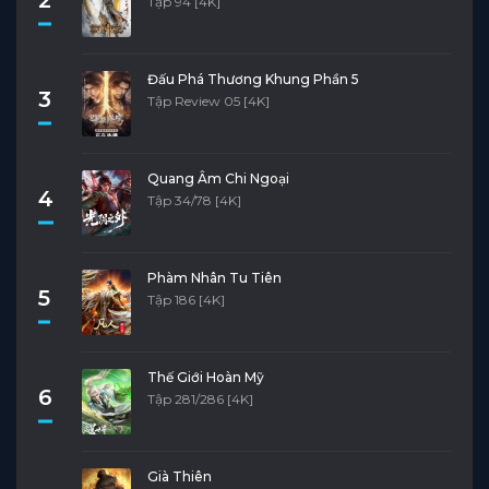
Tập 94 [4K]
Đấu Phá Thương Khung Phần 5
3
Tập Review 05 [4K]
Quang Âm Chi Ngoại
4
Tập 34/78 [4K]
Phàm Nhân Tu Tiên
5
Tập 186 [4K]
Thế Giới Hoàn Mỹ
6
Tập 281/286 [4K]
Già Thiên