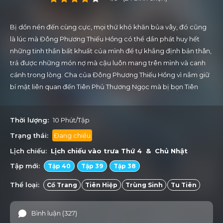
Bị dồn nén đến cùng cực, mọi thứ khó khăn bủa vây, đó cũng
là lúc mà Đông Phương Thiếu Hồng có thể dần phát huy hết
những tinh thần bất khuất của mình để tự khẳng định bản thân,
trả được những món nợ mà cậu luôn mang trên mình và canh
cánh trong lòng. Cha của Đông Phương Thiếu Hồng vì nắm giữ
bí mật liên quan đến Tiên Phủ Thương Ngọc mà bị bọn Tiên
Minh bắt cóc, còn bản thân cậu thì có tới hai thể chất đại đạo
nên lại trở thành chướng ngại vật cho việc kích hoạt linh thể, thứ
Thời lượng:
10 Phút/Tập
cẳn bản của việc tu luyện. Trong lúc nguy ngập ấy, máu của
Thiếu Hồng đã giúp cậu phát huy được Tiên Nguyên Đạo Thạch
Trạng thái:
Đang chiếu
để có thể giải nguy cho gia tộc và bản thân, nhưng thù bắt cha
Lịch chiếu:
Lịch chiếu vào trưa
Thứ 4 & Chủ Nhật
thì vẫn còn đó, cậu cần phải giải cứu người cha của mình. May
Tập mới:
Tập 40
Tập 39
Tập 38
mắn thay, một người bạn cũ của cha cậu đã giúp cậu tu luyện,
ông ấy là Quý Dận Chân Nhân, người đã đưa cậu đến với Phiêu
Thể loại:
Cổ Trang
Tiên Hiệp
Trùng Sinh
Tu Tiên
Miếu Tông và từng bước giúp cậu làm chủ được sức mạnh to
lớn của mình, nhưng những người bạn đồng môn nơi đây thì
Bình luận (327)
chẳng mấy ai dễ chịu cho lắm, họ luôn kỳ thị cậu vì một thứ có