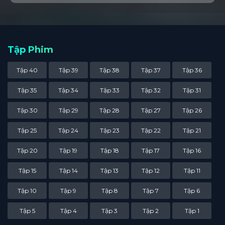
tên Ám Dạ Đạo Thế mà cậu mang trên mình. Tuy nhiên, chính
điều đó đã giúp cậu có thêm nhiều nghị lực hơn, quyết tâm tu
luyện bản thân một cách nghiêm khắc nhất để có thể đánh tan
bọn Tiên Minh và giải cứu cha mình.
Tập Phim
Tập 40
Tập 39
Tập 38
Tập 37
Tập 36
Tập 35
Tập 34
Tập 33
Tập 32
Tập 31
Tập 30
Tập 29
Tập 28
Tập 27
Tập 26
Tập 25
Tập 24
Tập 23
Tập 22
Tập 21
Tập 20
Tập 19
Tập 18
Tập 17
Tập 16
Tập 15
Tập 14
Tập 13
Tập 12
Tập 11
Tập 10
Tập 9
Tập 8
Tập 7
Tập 6
Tập 5
Tập 4
Tập 3
Tập 2
Tập 1