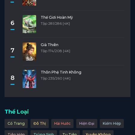
Thế Giới Hoàn Mỹ
6
Tập 281/286 [4K]
Già Thiên
7
Tập 174/208 [4K]
Thôn Phệ Tinh Không
8
Tập 235/260 [4K]
Thể Loại
Cổ Trang
Đô Thị
Hài Hước
Hiện Đại
Kiếm Hiệp
Tiên Hiệp
Trùng Sinh
Tu Tiên
Xuyên Không