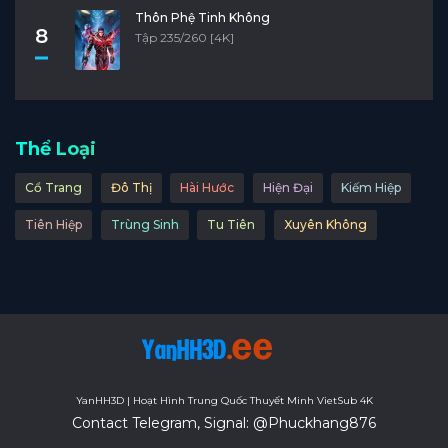
Thôn Phệ Tinh Không
8
Tập 235/260 [4K]
Thể Loại
Cổ Trang
Đô Thị
Hài Hước
Hiện Đại
Kiếm Hiệp
Tiên Hiệp
Trùng Sinh
Tu Tiên
Xuyên Không
YanHH3D | Hoạt Hình Trung Quốc Thuyết Minh VietSub 4K
Contact Telegram, Signal: @Phuckhang876