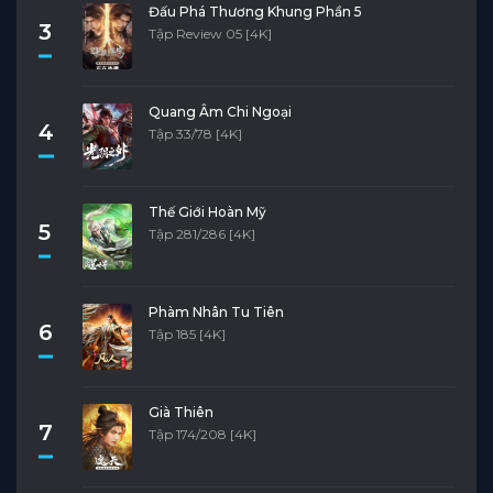
Đấu Phá Thương Khung Phần 5
3
Tập Review 05 [4K]
Quang Âm Chi Ngoại
4
Tập 33/78 [4K]
Thế Giới Hoàn Mỹ
5
Tập 281/286 [4K]
Phàm Nhân Tu Tiên
6
Tập 185 [4K]
Già Thiên
7
Tập 174/208 [4K]