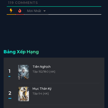
119
COMMENTS
Mới Nhất
Bảng Xếp Hạng
Tiên Nghịch
1
Tập 152/180 [4K]
Mục Thần Ký
2
Tập 94 [4K]