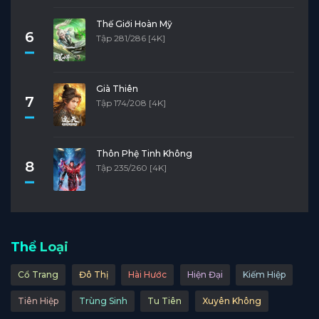
Thế Giới Hoàn Mỹ
6
Tập 281/286 [4K]
Già Thiên
7
Tập 174/208 [4K]
Thôn Phệ Tinh Không
8
Tập 235/260 [4K]
Thể Loại
Cổ Trang
Đô Thị
Hài Hước
Hiện Đại
Kiếm Hiệp
Tiên Hiệp
Trùng Sinh
Tu Tiên
Xuyên Không