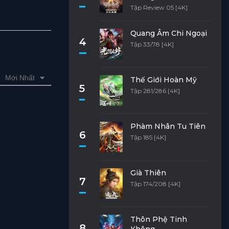
Tập Review 05 [4K]
Quang Âm Chi Ngoại
4
Tập 33/78 [4K]
Mới Nhất
Thế Giới Hoàn Mỹ
5
Tập 281/286 [4K]
Phàm Nhân Tu Tiên
6
Tập 185 [4K]
Già Thiên
7
Tập 174/208 [4K]
Thôn Phệ Tinh
8