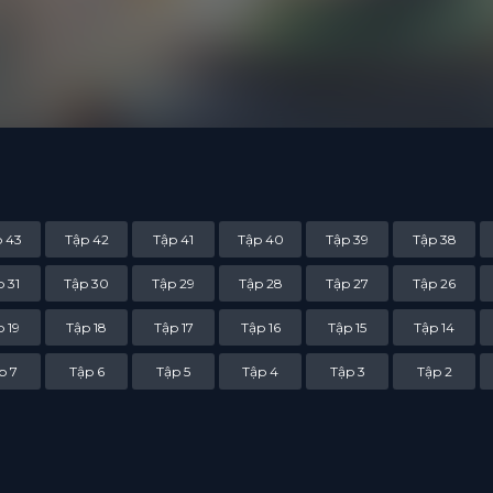
hiến hữu Tô Nhan, họ đã đạt được truyền thừa với một bộ công pháp tu 
 Khai đã tiếp nối và xây dựng nên giai thoại về võ luyện đỉnh phong này
 43
Tập 42
Tập 41
Tập 40
Tập 39
Tập 38
 31
Tập 30
Tập 29
Tập 28
Tập 27
Tập 26
 19
Tập 18
Tập 17
Tập 16
Tập 15
Tập 14
p 7
Tập 6
Tập 5
Tập 4
Tập 3
Tập 2