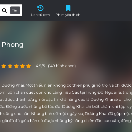
Tìm
Lịch sử xem
Phim yêu thích
h Phong
4.9/5 - (149 bình chọn)
Dương Khai. Một thiếu niên không có thiên phú gì nổi trội và chỉ được
i ôm luôn chân quét dọn cho Lăng Tiêu Các tại Trung Đô. Ngoài ra, tron
 được thành tựu gì nổi bật, thì khả năng cao là Dương Khai sẽ bị cho
ức. Đứng trước những bế tắc đó, Dương Khai chỉ biết chăm chỉ tập luy
h công cho hắn. Nhưng tình cờ một ngày kia, Dương Khai đã gặp một 
iếc gối đá đã giúp hắn có được những kỹ năng chiến đấu cao cấp, đồng 
 lực tu luyện. Nhờ vậy, mà Dương Khai đã dần dần khẳng định được bả