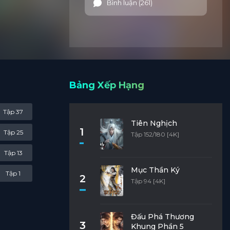
Bình luận (261)
luyện
.
Bảng Xếp Hạng
Tập 37
Tiên Nghịch
1
Tập 25
Tập 152/180 [4K]
Tập 13
Mục Thần Ký
Tập 1
2
Tập 94 [4K]
Đấu Phá Thương
3
Khung Phần 5