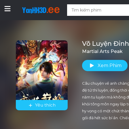
Võ Luyện Đỉn
Martial Arts Peak
Xem Phim
Câu chuyện về anh chàng 
đệ tử thí luyện, đồng thờ
năm tu luyện mà không đạt
khỏi tông môn ngay lập t
Yêu thích
hy vọng có một chút thàn
gối đá hết sức bí ẩn. Ch
tiếp thêm rất nhiều động