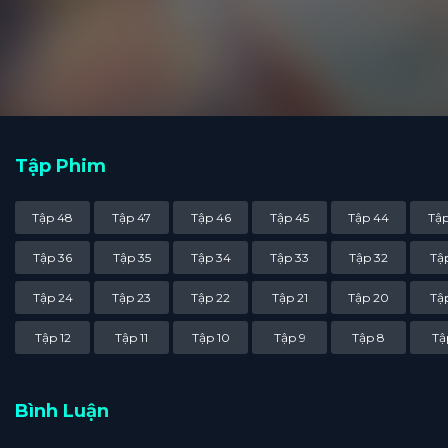
tại Trung Đô. Cùng với c
rất thần kỳ. Từ đó, Dương
Tập Phim
Tập 48
Tập 47
Tập 46
Tập 45
Tập 44
Tập
Tập 36
Tập 35
Tập 34
Tập 33
Tập 32
Tập
Tập 24
Tập 23
Tập 22
Tập 21
Tập 20
Tập
Tập 12
Tập 11
Tập 10
Tập 9
Tập 8
Tậ
Bình Luận