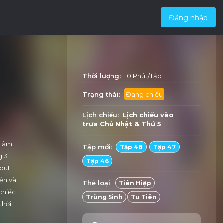
Đăng nhập
Thời lượng:
10 Phút/Tập
Trạng thái:
Đang chiếu
Lịch chiếu:
Lịch chiếu vào
trưa
Chủ Nhật
&
Thứ 5
 làm
Tập mới:
Tập 48
Tập 47
g 3
Tập 46
 out
ện và
Thể loại:
Tiên Hiệp
chiếc
Trùng Sinh
Tu Tiên
thời
n thân