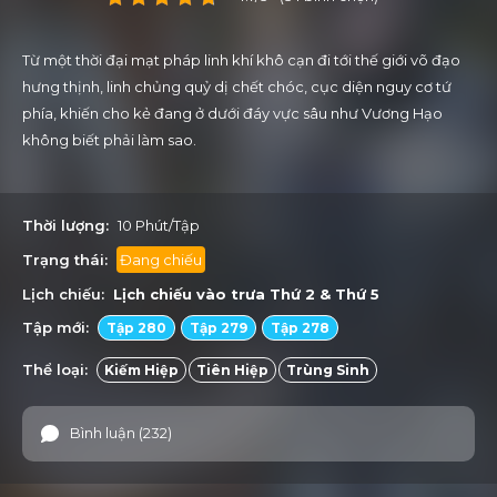
Từ một thời đại mạt pháp linh khí khô cạn đi tới thế giới võ đạo
hưng thịnh, linh chủng quỷ dị chết chóc, cục diện nguy cơ tứ
phía, khiến cho kẻ đang ở dưới đáy vực sâu như Vương Hạo
không biết phải làm sao.
Thời lượng:
10 Phút/Tập
Trạng thái:
Đang chiếu
Lịch chiếu:
Lịch chiếu vào trưa
Thứ 2
&
Thứ 5
Tập mới:
Tập 280
Tập 279
Tập 278
Thể loại:
Kiếm Hiệp
Tiên Hiệp
Trùng Sinh
Bình luận (232)