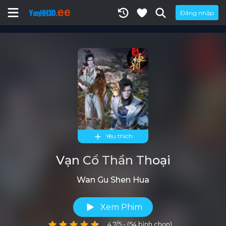
Đăng nhập
Yêu thích
Vạn Cổ Thần Thoại
Wan Gu Shen Hua
Xem Phim
4.7/5 - (54 bình chọn)