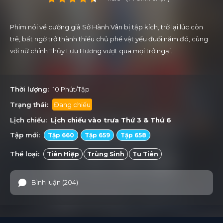
Phim nói về cường giả Sở Hành Vân bị tập kích, trở lại lúc còn
trẻ, bất ngờ trở thành thiếu chủ phế vật yếu đuối năm đó, cùng
với nữ chính Thủy Lưu Hương vượt qua mọi trở ngại.
Thời lượng:
10 Phút/Tập
Trạng thái:
Đang chiếu
Lịch chiếu:
Lịch chiếu vào trưa
Thứ 3
&
Thứ 6
Tập mới:
Tập 660
Tập 659
Tập 658
Thể loại:
Tiên Hiệp
Trùng Sinh
Tu Tiên
Bình luận (204)