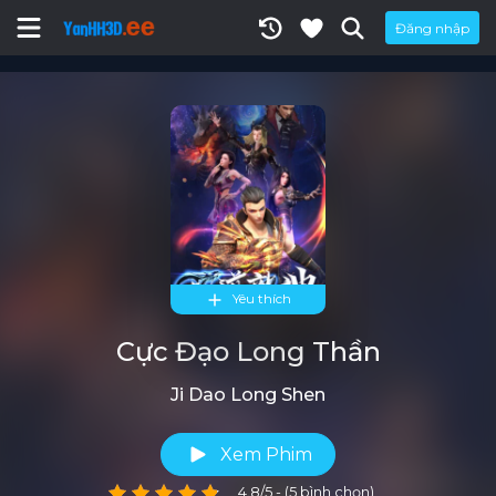
Đăng nhập
Yêu thích
Cực Đạo Long Thần
Ji Dao Long Shen
Xem Phim
4.8/5 - (5 bình chọn)