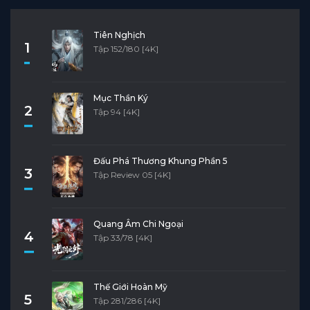
Tiên Nghịch
1
Tập 152/180 [4K]
Mục Thần Ký
2
Tập 94 [4K]
Đấu Phá Thương Khung Phần 5
3
Tập Review 05 [4K]
Quang Âm Chi Ngoại
4
Tập 33/78 [4K]
Thế Giới Hoàn Mỹ
5
Tập 281/286 [4K]