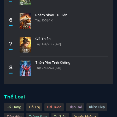
Phàm Nhân Tu Tiên
6
Tập 185 [4K]
Già Thiên
7
Tập 174/208 [4K]
Thôn Phệ Tinh Không
8
Tập 235/260 [4K]
Thể Loại
Cổ Trang
Đô Thị
Hài Hước
Hiện Đại
Kiếm Hiệp
Tiên Hiệp
Trùng Sinh
Tu Tiên
Xuyên Không