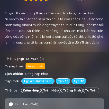
Truyền thuyết Long Thần và Thần vực toạ hoá, nếu ai được
truyền thừa của thần sẽ là tân chúa tể của Thần Châu. Các tông
môn bang phái vì muốn đoạt truyền thừa của Long Thần mà nổi
lên tranh đấu. Sở Thiên Dạ vì có người cha làm mất bảo vật trấn
tông của tông môn mà bị coi là con trai của tội đồ, chịu đủ ghẻ
lạnh, vì giúp cha lật lại án oan, hắn quyết tâm đến Thần vực tìm
ra manh mối vụ án, nhưng trong quá trình này lại xảy ra mối liên
hệ vi diệu với truyền thừa của Long Thần.
Thời lượng:
10 Phút/Tập
Trạng thái:
Đang chiếu
Lịch chiếu:
Đang cập nhật
Tập mới:
Tập 40-Hết Phần 1
Tập 39
Tập 38
Thể loại:
Kiếm Hiệp
Tiên Hiệp
Trùng Sinh
Tu Tiên
Bình luận (248)